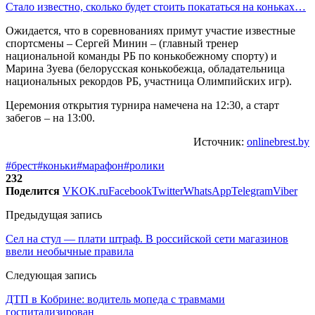
Стало известно, сколько будет стоить покататься на коньках…
Ожидается, что в соревнованиях примут участие известные
спортсмены – Сергей Минин – (главный тренер
национальной команды РБ по конькобежному спорту) и
Марина Зуева (белорусская конькобежца, обладательница
национальных рекордов РБ, участница Олимпийских игр).
Церемония открытия турнира намечена на 12:30, а старт
забегов – на 13:00.
Источник:
onlinebrest.by
#брест
#коньки
#марафон
#ролики
232
Поделится
VK
OK.ru
Facebook
Twitter
WhatsApp
Telegram
Viber
Предыдущая запись
Сел на стул — плати штраф. В российской сети магазинов
ввели необычные правила
Следующая запись
ДТП в Кобрине: водитель мопеда с травмами
госпитализирован