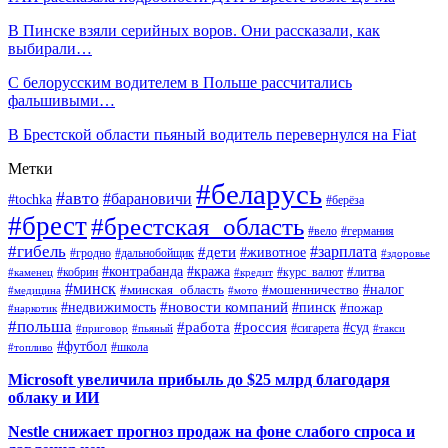
В Пинске взяли серийных воров. Они рассказали, как
выбирали…
С белорусским водителем в Польше рассчитались
фальшивыми…
В Брестской области пьяный водитель перевернулся на Fiat
Метки
#беларусь
#авто
#барановичи
#tochka
#берёза
#брест
#брестская_область
#вело
#германия
#гибель
#дети
#зарплата
#животное
#гродно
#дальнобойщик
#здоровье
#контрабанда
#кража
#кобрин
#курс_валют
#литва
#каменец
#кредит
#минск
#налог
#мошенничество
#минская_область
#медицина
#мото
#новости компаний
#недвижимость
#пинск
#пожар
#наркотик
#польша
#работа
#россия
#суд
#сигарета
#приговор
#пьяный
#такси
#футбол
#школа
#топливо
Microsoft увеличила прибыль до $25 млрд благодаря
облаку и ИИ
Nestle снижает прогноз продаж на фоне слабого спроса и