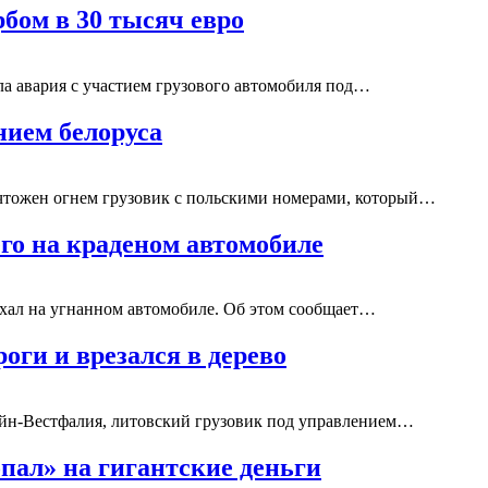
бом в 30 тысяч евро
а авария с участием грузового автомобиля под…
нием белоруса
ичтожен огнем грузовик с польскими номерами, который…
го на краденом автомобиле
 ехал на угнанном автомобиле. Об этом сообщает…
роги и врезался в дерево
ейн-Вестфалия, литовский грузовик под управлением…
пал» на гигантские деньги