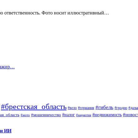
ую ответственность. Фото носит иллюстративный…
сажир…
#брестская_область
#гибель
#вело
#гродно
#даль
#германия
#налог
#новос
#мошенничество
#недвижимость
ая_область
#мото
#наркотик
 и ИИ