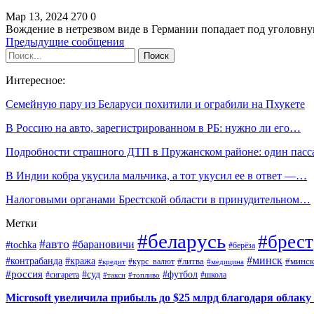
Мар 13, 2024
270
0
Вождение в нетрезвом виде в Германии попадает под уголовн
Предыдущие сообщения
Интересное:
Семейную пару из Беларуси похитили и ограбили на Пхукете
В Россию на авто, зарегистрированном в РБ: нужно ли его…
Подробности страшного ДТП в Пружанском районе: один пас
В Индии кобра укусила мальчика, а тот укусил ее в ответ —…
Налоговыми органами Брестской области в принудительном…
Метки
#беларусь
#брест
#авто
#барановичи
#tochka
#берёза
#минск
#контрабанда
#кража
#курс_валют
#литва
#минск
#кредит
#медицина
#россия
#футбол
#суд
#сигарета
#школа
#топливо
#такси
Microsoft увеличила прибыль до $25 млрд благодаря облаку