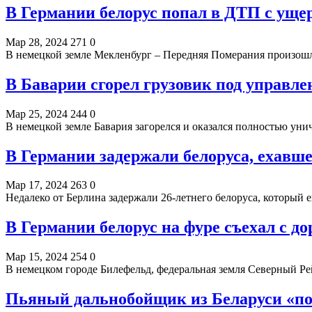
В Германии белорус попал в ДТП с ущер
Мар 28, 2024
271
0
В немецкой земле Мекленбург – Передняя Померания произошл
В Баварии сгорел грузовик под управле
Мар 25, 2024
244
0
В немецкой земле Бавария загорелся и оказался полностью ун
В Германии задержали белоруса, ехавше
Мар 17, 2024
263
0
Недалеко от Берлина задержали 26-летнего белоруса, который
В Германии белорус на фуре съехал с до
Мар 15, 2024
254
0
В немецком городе Билефельд, федеральная земля Северный Р
Пьяный дальнобойщик из Беларуси «по