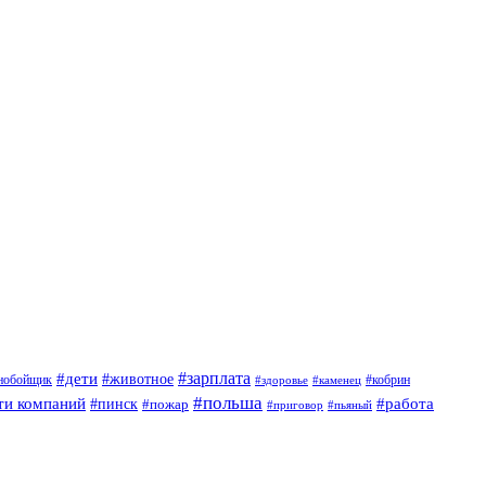
#дети
#зарплата
#животное
нобойщик
#кобрин
#здоровье
#каменец
#польша
ти компаний
#работа
#пинск
#пожар
#приговор
#пьяный