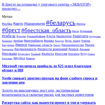
В Бресте на площадке у торгового центра «ЭКВАТОР»
проходит…
Метки
#беларусь
#авто
#барановичи
#tochka
#берёза
#брест
#брестская_область
#вело
#германия
#гибель
#дети
#зарплата
#животное
#гродно
#дальнобойщик
#здоровье
#контрабанда
#кража
#кобрин
#курс_валют
#литва
#каменец
#кредит
#минск
#налог
#мошенничество
#минская_область
#медицина
#мото
#новости компаний
#недвижимость
#пинск
#пожар
#наркотик
#польша
#работа
#россия
#суд
#сигарета
#приговор
#пьяный
#такси
#футбол
#школа
#топливо
Microsoft увеличила прибыль до $25 млрд благодаря
облаку и ИИ
Nestle снижает прогноз продаж на фоне слабого спроса и
давления цен
Золото на максимумах: рост цен, экстремальная
волатильность и скрытые риски для частных инвесторов
Раскрутка сайта: как вывести проект в топ и удержать