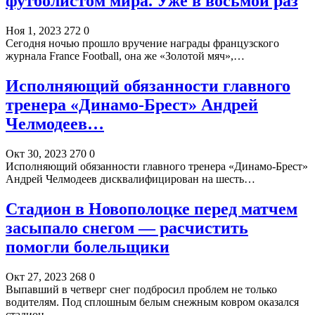
футболистом мира. Уже в восьмой раз
Ноя 1, 2023
272
0
Сегодня ночью прошло вручение награды французского
журнала France Football, она же «Золотой мяч»,…
Исполняющий обязанности главного
тренера «Динамо-Брест» Андрей
Челмодеев…
Окт 30, 2023
270
0
Исполняющий обязанности главного тренера «Динамо-Брест»
Андрей Челмодеев дисквалифицирован на шесть…
Стадион в Новополоцке перед матчем
засыпало снегом — расчистить
помогли болельщики
Окт 27, 2023
268
0
Выпавший в четверг снег подбросил проблем не только
водителям. Под сплошным белым снежным ковром оказался
стадион…