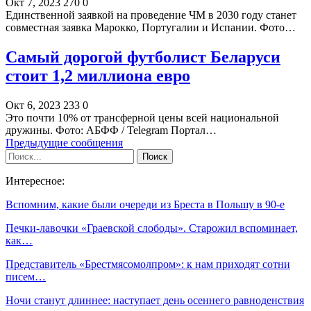
Окт 7, 2023
270
0
Единственной заявкой на проведение ЧМ в 2030 году станет
совместная заявка Марокко, Португалии и Испании. Фото…
Самый дорогой футболист Беларуси
стоит 1,2 миллиона евро
Окт 6, 2023
233
0
Это почти 10% от трансферной цены всей национальной
дружины. Фото: АБФФ / Telegram Портал…
Предыдущие сообщения
Интересное:
Вспомним, какие были очереди из Бреста в Польшу в 90-е
Печки-лавочки «Граевской слободы». Cтарожил вспоминает,
как…
Представитель «Брестмясомолпром»: к нам приходят сотни
писем…
Ночи станут длиннее: наступает день осеннего равноденствия