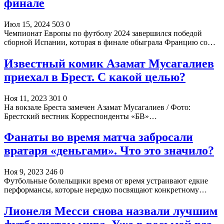
финале
Июл 15, 2024
503
0
Чемпионат Европы по футболу 2024 завершился победой
сборной Испании, которая в финале обыграла Францию со…
Известный комик Азамат Мусагалиев
приехал в Брест. С какой целью?
Ноя 11, 2023
301
0
На вокзале Бреста замечен Азамат Мусагалиев / Фото:
Брестский вестник Корреспонденты «БВ»…
Фанаты во время матча забросали
вратаря «деньгами». Что это значило?
Ноя 9, 2023
246
0
Футбольные болельщики время от время устраивают едкие
перформансы, которые нередко посвящают конкретному…
Лионеля Месси снова назвали лучшим