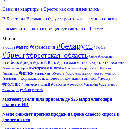
Цены на квартиры в Бресте: как они изменились
В Бресте на Екельчика будут строить жилые многоэтажки.…
Посмотрите, как красиво цветут каштаны в Бресте
Метки
#беларусь
#авто
#барановичи
#tochka
#берёза
#брест
#брестская_область
#вело
#германия
#гибель
#дети
#зарплата
#животное
#гродно
#дальнобойщик
#здоровье
#контрабанда
#кража
#кобрин
#курс_валют
#литва
#каменец
#кредит
#минск
#налог
#мошенничество
#минская_область
#медицина
#мото
#новости компаний
#недвижимость
#пинск
#пожар
#наркотик
#польша
#работа
#россия
#суд
#сигарета
#приговор
#пьяный
#такси
#футбол
#школа
#топливо
Microsoft увеличила прибыль до $25 млрд благодаря
облаку и ИИ
Nestle снижает прогноз продаж на фоне слабого спроса и
давления цен