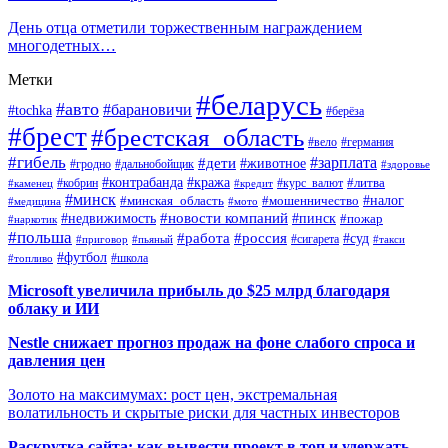
День отца отметили торжественным награждением
многодетных…
Метки
#беларусь
#авто
#барановичи
#tochka
#берёза
#брест
#брестская_область
#вело
#германия
#гибель
#дети
#зарплата
#животное
#гродно
#дальнобойщик
#здоровье
#контрабанда
#кража
#кобрин
#курс_валют
#литва
#каменец
#кредит
#минск
#налог
#мошенничество
#минская_область
#медицина
#мото
#новости компаний
#недвижимость
#пинск
#пожар
#наркотик
#польша
#работа
#россия
#суд
#сигарета
#приговор
#пьяный
#такси
#футбол
#школа
#топливо
Microsoft увеличила прибыль до $25 млрд благодаря
облаку и ИИ
Nestle снижает прогноз продаж на фоне слабого спроса и
давления цен
Золото на максимумах: рост цен, экстремальная
волатильность и скрытые риски для частных инвесторов
Раскрутка сайта: как вывести проект в топ и удержать