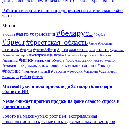
Доллар дешевле, чем в начале лета. Свежие курсы валют
Работники строительного предприятия похитили свыше 460
тонн…
Метки
#беларусь
#авто
#барановичи
#tochka
#берёза
#брест
#брестская_область
#вело
#германия
#гибель
#дети
#зарплата
#животное
#гродно
#дальнобойщик
#здоровье
#контрабанда
#кража
#кобрин
#курс_валют
#литва
#каменец
#кредит
#минск
#налог
#мошенничество
#минская_область
#медицина
#мото
#новости компаний
#недвижимость
#пинск
#пожар
#наркотик
#польша
#работа
#россия
#суд
#сигарета
#приговор
#пьяный
#такси
#футбол
#школа
#топливо
Microsoft увеличила прибыль до $25 млрд благодаря
облаку и ИИ
Nestle снижает прогноз продаж на фоне слабого спроса и
давления цен
Золото на максимумах: рост цен, экстремальная
волатильность и скрытые риски для частных инвесторов