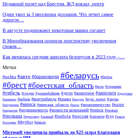
Недавний полет над Брестом. ЖД вокзал, центр
Один укол за 3 миллиона долларов. Что лечит самое
дорогое…
В августе подорожают некоторые марки сигарет
В Минобразования оценили перспективу увеличения
сроков…
Как менялась средняя зарплата белорусов в 2023 году –…
Метки
#беларусь
#авто
#барановичи
#tochka
#берёза
#брест
#брестская_область
#вело
#германия
#гибель
#дети
#зарплата
#животное
#гродно
#дальнобойщик
#здоровье
#контрабанда
#кража
#кобрин
#курс_валют
#литва
#каменец
#кредит
#минск
#налог
#мошенничество
#минская_область
#медицина
#мото
#новости компаний
#недвижимость
#пинск
#пожар
#наркотик
#польша
#работа
#россия
#суд
#сигарета
#приговор
#пьяный
#такси
#футбол
#школа
#топливо
Microsoft увеличила прибыль до $25 млрд благодаря
облаку и ИИ