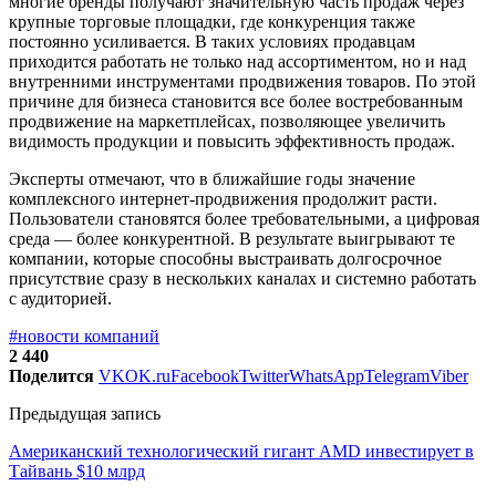
многие бренды получают значительную часть продаж через
крупные торговые площадки, где конкуренция также
постоянно усиливается. В таких условиях продавцам
приходится работать не только над ассортиментом, но и над
внутренними инструментами продвижения товаров. По этой
причине для бизнеса становится все более востребованным
продвижение на маркетплейсах, позволяющее увеличить
видимость продукции и повысить эффективность продаж.
Эксперты отмечают, что в ближайшие годы значение
комплексного интернет-продвижения продолжит расти.
Пользователи становятся более требовательными, а цифровая
среда — более конкурентной. В результате выигрывают те
компании, которые способны выстраивать долгосрочное
присутствие сразу в нескольких каналах и системно работать
с аудиторией.
#новости компаний
2 440
Поделится
VK
OK.ru
Facebook
Twitter
WhatsApp
Telegram
Viber
Предыдущая запись
Американский технологический гигант AMD инвестирует в
Тайвань $10 млрд