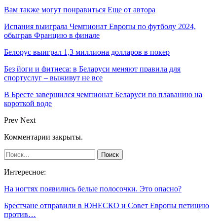
Вам также могут понравиться
Еще от автора
Испания выиграла Чемпионат Европы по футболу 2024,
обыграв Францию в финале
Белорус выиграл 1,3 миллиона долларов в покер
Без йоги и фитнеса: в Беларуси меняют правила для
спортуслуг – выживут не все
В Бресте завершился чемпионат Беларуси по плаванию на
короткой воде
Prev
Next
Комментарии закрыты.
Интересное:
На ногтях появились белые полосочки. Это опасно?
Брестчане отправили в ЮНЕСКО и Совет Европы петицию
против…