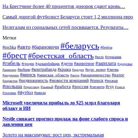
На Брестчине более 40 процентов доноров сдают кровь…
Самый дорогой футболист Беларуси стоит 1,2 миллиона евро
Нелегалам из социальных сетей посвящается. Результаты…
Метки
#беларусь
#авто
#барановичи
#tochka
#берёза
#брест
#брестская_область
#вело
#германия
#гибель
#дети
#зарплата
#животное
#гродно
#дальнобойщик
#здоровье
#контрабанда
#кража
#кобрин
#курс_валют
#литва
#каменец
#кредит
#минск
#налог
#мошенничество
#минская_область
#медицина
#мото
#новости компаний
#недвижимость
#пинск
#пожар
#наркотик
#польша
#работа
#россия
#суд
#сигарета
#приговор
#пьяный
#такси
#футбол
#школа
#топливо
Microsoft увеличила прибыль до $25 млрд благодаря
облаку и ИИ
Nestle снижает прогноз продаж на фоне слабого спроса и
давления цен
Золото на максимумах: рост цен, экстремальная