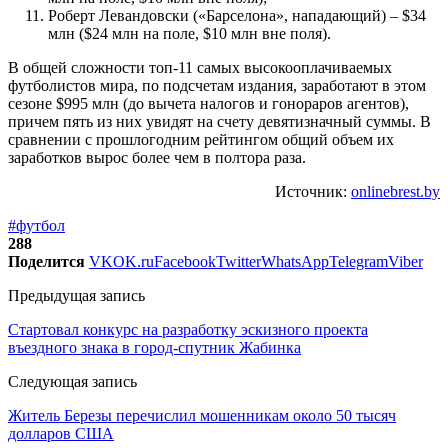
Роберт Левандовски («Барселона», нападающий) – $34
млн ($24 млн на поле, $10 млн вне поля).
В общей сложности топ-11 самых высокооплачиваемых
футболистов мира, по подсчетам издания, заработают в этом
сезоне $995 млн (до вычета налогов и гонораров агентов),
причем пять из них увидят на счету девятизначный суммы. В
сравнении с прошлогодним рейтингом общий объем их
заработков вырос более чем в полтора раза.
Источник:
onlinebrest.by
#футбол
288
Поделится
VK
OK.ru
Facebook
Twitter
WhatsApp
Telegram
Viber
Предыдущая запись
Стартовал конкурс на разработку эскизного проекта
въездного знака в город-спутник Жабинка
Следующая запись
Житель Березы перечислил мошенникам около 50 тысяч
долларов США