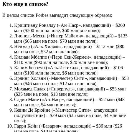
Кто еще в списке?
В целом список Forbes выглядит следующим образом:
Криштиану Роналду («Ан-Наср», нападающий) – $260
млн ($200 млн на поле, $60 млн вне поля);
Лионель Месси («Интер Майами», нападающий) – $135
млн ($65 млн на поле, $70 млн вне поля);
Неймар («Аль-Хиляль», нападающий) – $112 млн ($80
млн на поле, $32 млн вне поля);
Килиан Мбаппе («Пари Сен-Жермен», нападающий) –
$110 млн ($90 млн на поле, $20 млн вне поля);
Карим Бензема («Аль-Иттихад», нападающий) – $106
млн ($100 млн на поле, $6 млн вне поля);
Эрлинг Холанн («Манчестер Сити», нападающий) – $58
млн ($46 млн на поле, $12 млн вне поля);
Мохамед Салах («Ливерпуль», нападающий) – $53 млн
($35 млн на поле, $18 млн вне поля);
Садио Мане («Ан-Наср», нападающий) – $52 млн ($48
млн на поле, $4 млн вне поля);
Кевин Де Брюйне («Манчестер Сити», атакующий
полузащитник) – $39 млн ($35 млн на поле, $4 млн вне
поля);
Гарри Кейн («Бавария», нападающий) – $36 млн ($26
млн на поле, $10 млн вне поля);