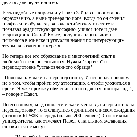
делать дальше, непонятно.
Есть подобные вопросы и у Павла Зайцева – юриста по
образованию, а ныне тренера по йоге. Когда-то он сменил
профессию: обучался два года в тибетском институте,
познавал буддистскую философию, учился йоге и дзен-
медитации в Южной Корее, получил специальность
психолога в Минске и углублял знания по интересующим
темам на различных курсах.
Но теперь все это образование и многолетний опыт в
любимой сфере не считаются. Нужна "корочка" о
переподготовке "установленного образца".
"Полгода нам дали на переподготовку. И основная проблема
не в том, чтобы пройти эту аттестацию, а чтобы уложиться в
сроки. Я уже прохожу обучение, но оно длится полтора года",
– говорит Павел.
По его словам, когда коллеги искали места в университетах на
переподготовку, то столкнулись с длинным списком ожидания
(только в БГУФК очередь больше 200 человек). Спортивные
университеты, как отмечает Павел, с наплывом желающих
справиться не могут.
"В нашей сфере однозначно нужно навести