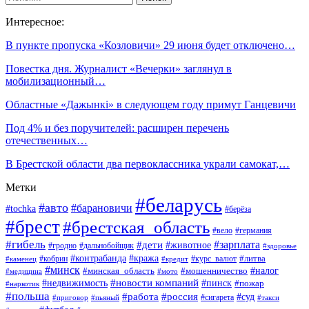
Интересное:
В пункте пропуска «Козловичи» 29 июня будет отключено…
Повестка дня. Журналист «Вечерки» заглянул в
мобилизационный…
Областные «Дажынкі» в следующем году примут Ганцевичи
Под 4% и без поручителей: расширен перечень
отечественных…
В Брестской области два первоклассника украли самокат,…
Метки
#беларусь
#авто
#барановичи
#tochka
#берёза
#брест
#брестская_область
#вело
#германия
#гибель
#дети
#зарплата
#животное
#гродно
#дальнобойщик
#здоровье
#контрабанда
#кража
#кобрин
#курс_валют
#литва
#каменец
#кредит
#минск
#налог
#мошенничество
#минская_область
#медицина
#мото
#новости компаний
#недвижимость
#пинск
#пожар
#наркотик
#польша
#работа
#россия
#суд
#сигарета
#приговор
#пьяный
#такси