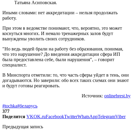
Татьяна Асиповская.
Иными словами: нет аккредитации – нельзя продолжать
работу.
При этом в ведомстве понимают, что, вероятно, это может
коснуться многих. И немало тренажерных залов будут
вынуждены уволить своих сотрудников.
"Но ведь людей брали на работу без образования, понимая,
что это нарушение? До введения аккредитации сфера ИП
была предоставлена себе, были нарушения", – говорит
специалист.
В Минспорта отметили: то, что часть сферы уйдет в тень, они
догадываются. Но заверили: обо всех таких схемах они знают
и будут готовы реагировать.
Источник:
onlinebrest.by
#tochka
#беларусь
377
Поделится
VK
OK.ru
Facebook
Twitter
WhatsApp
Telegram
Viber
Предыдущая запись