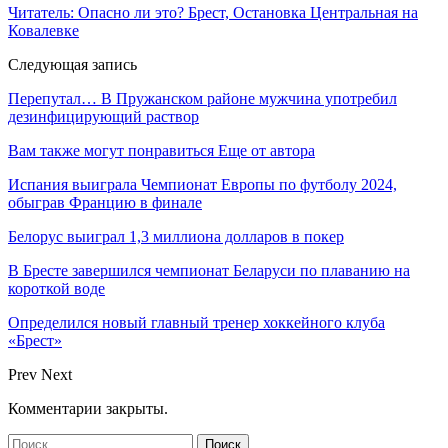
Читатель: Опасно ли это? Брест, Остановка Центральная на
Ковалевке
Следующая запись
Перепутал… В Пружанском районе мужчина употребил
дезинфицирующий раствор
Вам также могут понравиться
Еще от автора
Испания выиграла Чемпионат Европы по футболу 2024,
обыграв Францию в финале
Белорус выиграл 1,3 миллиона долларов в покер
В Бресте завершился чемпионат Беларуси по плаванию на
короткой воде
Определился новый главный тренер хоккейного клуба
«Брест»
Prev
Next
Комментарии закрыты.