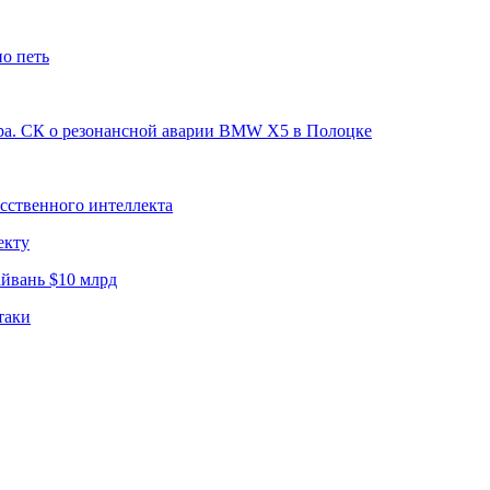
но петь
ира. СК о резонансной аварии BMW X5 в Полоцке
усственного интеллекта
екту
йвань $10 млрд
таки