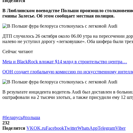
Поделится
В Люблинском воеводстве Польши произошло столкновени
гмины Залесье.
Об этом сообщает местная полиция.
ДТП случилось 26 октября около 06.00 утра на пересечении д
налево не уступил дорогу «легковушке». Оба шофера были тре
Сейчас читают
Meta и BlackRock вложат $14 млрд в строительство центра…
ООН создает глобальную комиссию по искусственному интелл
В результате инцидента водитель Audi был доставлен в больни
оштрафовали на 2 тысячи злотых, а также присудили ему 12 ш
#беларусь
#польша
232
Поделится
VK
OK.ru
Facebook
Twitter
WhatsApp
Telegram
Viber