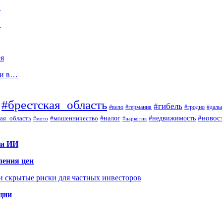
…
й
ея
ли в…
#брестская_область
#гибель
#вело
#гродно
#даль
#германия
#налог
#новос
#мошенничество
#недвижимость
ая_область
#мото
#наркотик
 и ИИ
ления цен
 и скрытые риски для частных инвесторов
иции