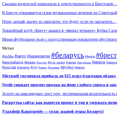
Сколько водителей привлекли к ответственности в Брестской
В Бресте открывается сезон музыкальных вечеров на Советско
Пеня, штраф, вычет из зарплаты: что будет, если не заплатить…
Хоккейный клуб «Брест» вышел в «финал четырех» Кубка Сал
Мини-футбольное поле с искусственным покрытием обустрои
Метки
#беларусь
#брест
#авто
#барановичи
#tochka
#берёза
#минск
#контрабанда
#кража
#курс_валют
#литва
#минск
#кредит
#медицина
#россия
#футбол
#суд
#сигарета
#школа
#топливо
#такси
Microsoft увеличила прибыль до $25 млрд благодаря облаку
Nestle снижает прогноз продаж на фоне слабого спроса и дав
Золото на максимумах: рост цен, экстремальная волатильность
Раскрутка сайта: как вывести проект в топ и удержать поз
Уладзімір Караткевіч — голас жывой душы Беларусі