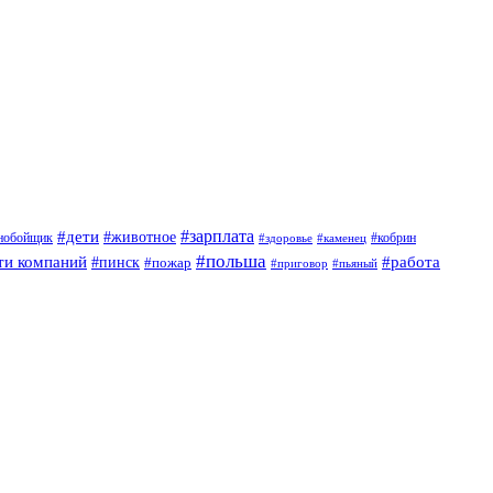
#дети
#зарплата
#животное
нобойщик
#кобрин
#здоровье
#каменец
#польша
ти компаний
#работа
#пинск
#пожар
#приговор
#пьяный