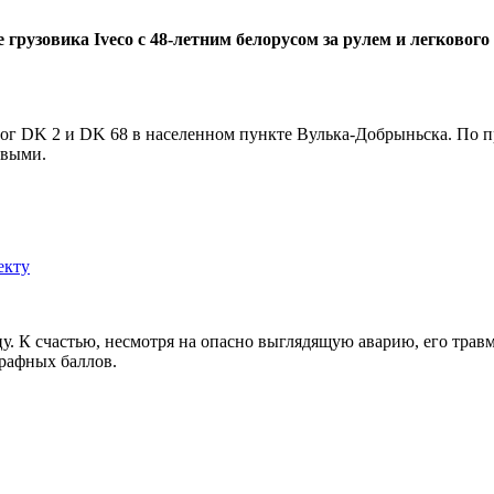
е грузовика
Iveco
c
48-летним белорусом за рулем и легковог
орог DK 2 и DK 68 в населенном пункте Вулька-Добрыньска. По 
звыми.
екту
цу. К счастью, несмотря на опасно выглядящую аварию, его трав
трафных баллов.