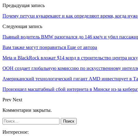
Предыдущая запись
Почему петухи кукарекают и как определяют время, когда нуж
Следующая запись
Пьяный водитель BMW разогнался до 146 км/ч и убил пассаж
Вам также могут понравиться
Еще от автора
Meta и BlackRock вложат $14 млрд в строительство центра иск
ООН создает глобальную комиссию по искусственному интелл
Американский технологический гигант AMD инвестирует в Та
Произошел масштабный сбой интернета в Минске из-за кибера
Prev
Next
Комментарии закрыты.
Интересное: