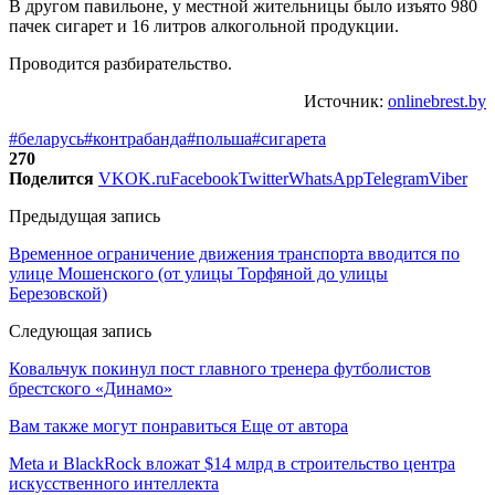
В другом павильоне, у местной жительницы было изъято 980
пачек сигарет и 16 литров алкогольной продукции.
Проводится разбирательство.
Источник:
onlinebrest.by
#беларусь
#контрабанда
#польша
#сигарета
270
Поделится
VK
OK.ru
Facebook
Twitter
WhatsApp
Telegram
Viber
Предыдущая запись
Временное ограничение движения транспорта вводится по
улице Мошенского (от улицы Торфяной до улицы
Березовской)
Следующая запись
Ковальчук покинул пост главного тренера футболистов
брестского «Динамо»
Вам также могут понравиться
Еще от автора
Meta и BlackRock вложат $14 млрд в строительство центра
искусственного интеллекта