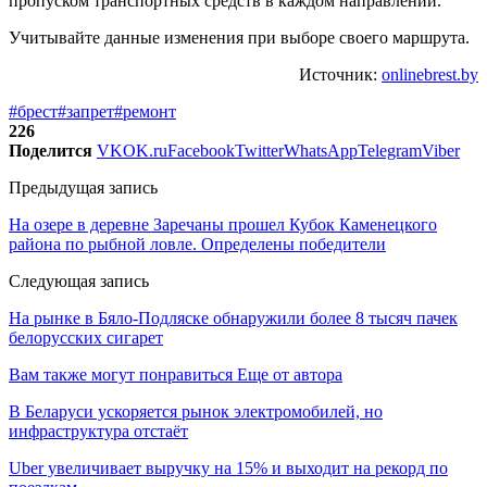
пропуском транспортных средств в каждом направлении.
Учитывайте данные изменения при выборе своего маршрута.
Источник:
onlinebrest.by
#брест
#запрет
#ремонт
226
Поделится
VK
OK.ru
Facebook
Twitter
WhatsApp
Telegram
Viber
Предыдущая запись
На озере в деревне Заречаны прошел Кубок Каменецкого
района по рыбной ловле. Определены победители
Следующая запись
На рынке в Бяло-Подляске обнаружили более 8 тысяч пачек
белорусских сигарет
Вам также могут понравиться
Еще от автора
В Беларуси ускоряется рынок электромобилей, но
инфраструктура отстаёт
Uber увеличивает выручку на 15% и выходит на рекорд по