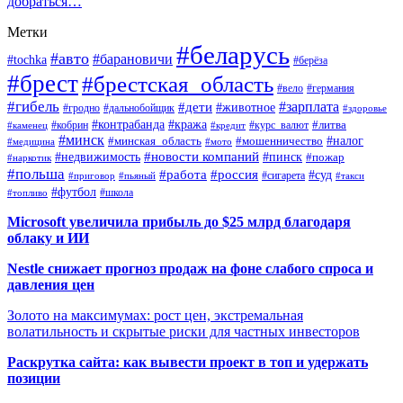
добраться…
Метки
#беларусь
#авто
#барановичи
#tochka
#берёза
#брест
#брестская_область
#вело
#германия
#гибель
#дети
#зарплата
#животное
#гродно
#дальнобойщик
#здоровье
#контрабанда
#кража
#кобрин
#курс_валют
#литва
#каменец
#кредит
#минск
#налог
#мошенничество
#минская_область
#медицина
#мото
#новости компаний
#недвижимость
#пинск
#пожар
#наркотик
#польша
#работа
#россия
#суд
#сигарета
#приговор
#пьяный
#такси
#футбол
#школа
#топливо
Microsoft увеличила прибыль до $25 млрд благодаря
облаку и ИИ
Nestle снижает прогноз продаж на фоне слабого спроса и
давления цен
Золото на максимумах: рост цен, экстремальная
волатильность и скрытые риски для частных инвесторов
Раскрутка сайта: как вывести проект в топ и удержать
позиции