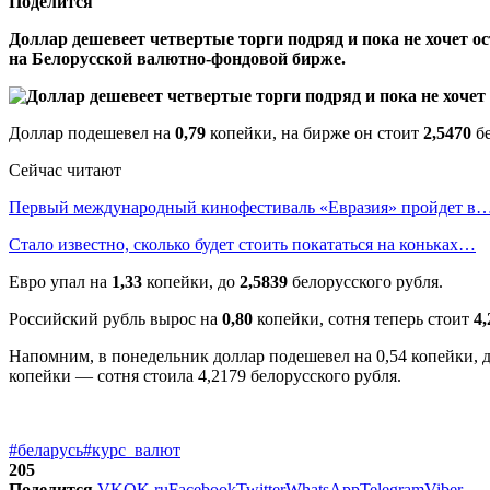
Поделится
Доллар дешевеет четвертые торги подряд и пока не хочет ос
на Белорусской валютно-фондовой бирже.
Доллар подешевел на
0,79
копейки, на бирже он стоит
2,5470
б
Сейчас читают
Первый международный кинофестиваль «Евразия» пройдет в
Стало известно, сколько будет стоить покататься на коньках…
Евро упал на
1,33
копейки, до
2,5839
белорусского рубля.
Российский рубль вырос на
0,80
копейки, сотня теперь стоит
4
Напомним, в понедельник доллар подешевел на 0,54 копейки, до
копейки — сотня стоила 4,2179 белорусского рубля.
#беларусь
#курс_валют
205
Поделится
VK
OK.ru
Facebook
Twitter
WhatsApp
Telegram
Viber