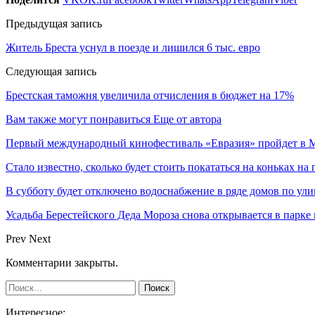
Предыдущая запись
Житель Бреста уснул в поезде и лишился 6 тыс. евро
Следующая запись
Брестская таможня увеличила отчисления в бюджет на 17%
Вам также могут понравиться
Еще от автора
Первый международный кинофестиваль «Евразия» пройдет в Мо
Стало известно, сколько будет стоить покататься на коньках на
В субботу будет отключено водоснабжение в ряде домов по ули
Усадьба Берестейского Деда Мороза снова открывается в парке
Prev
Next
Комментарии закрыты.
Интересное: