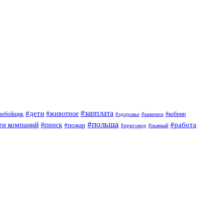
#дети
#зарплата
#животное
нобойщик
#кобрин
#здоровье
#каменец
#польша
ти компаний
#работа
#пинск
#пожар
#приговор
#пьяный