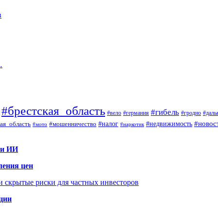
в
…
#брестская_область
#гибель
#вело
#гродно
#даль
#германия
#налог
#новос
#мошенничество
#недвижимость
ая_область
#мото
#наркотик
 и ИИ
ления цен
 и скрытые риски для частных инвесторов
иции