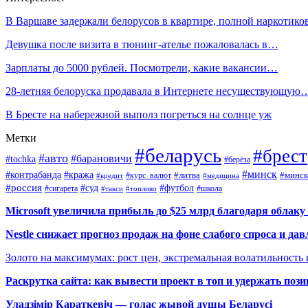
В Варшаве задержали белорусов в квартире, полной наркотико
Девушка после визита в тюнинг-ателье пожаловалась в…
Зарплаты до 5000 рублей. Посмотрели, какие вакансии…
28-летняя белоруска продавала в Интернете несуществующую
В Бресте на набережной выполз погреться на солнце уж
Метки
#беларусь
#брест
#авто
#барановичи
#tochka
#берёза
#минск
#контрабанда
#кража
#курс_валют
#литва
#минск
#кредит
#медицина
#россия
#футбол
#суд
#сигарета
#школа
#топливо
#такси
Microsoft увеличила прибыль до $25 млрд благодаря облаку
Nestle снижает прогноз продаж на фоне слабого спроса и дав
Золото на максимумах: рост цен, экстремальная волатильность
Раскрутка сайта: как вывести проект в топ и удержать поз
Уладзімір Караткевіч — голас жывой душы Беларусі