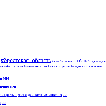
#брестская_область
#гибель
#вело
#гродно
#даль
#германия
#налог
#новос
#мошенничество
#недвижимость
ая_область
#мото
#наркотик
 и ИИ
ления цен
 и скрытые риски для частных инвесторов
иции