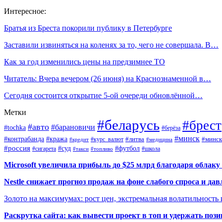
Интересное:
Братья из Бреста покорили публику в Петербурге
Заставили извиняться на коленях за то, чего не совершала. В…
Как за год изменились цены на предзимнее ТО
Читатель: Вчера вечером (26 июня) на Краснознаменной в…
Сегодня состоится открытие 5-ой очереди обновлённой…
Метки
#беларусь
#брест
#авто
#барановичи
#tochka
#берёза
#минск
#контрабанда
#кража
#курс_валют
#литва
#минск
#кредит
#медицина
#россия
#футбол
#суд
#сигарета
#школа
#топливо
#такси
Microsoft увеличила прибыль до $25 млрд благодаря облаку
Nestle снижает прогноз продаж на фоне слабого спроса и дав
Золото на максимумах: рост цен, экстремальная волатильность
Раскрутка сайта: как вывести проект в топ и удержать поз