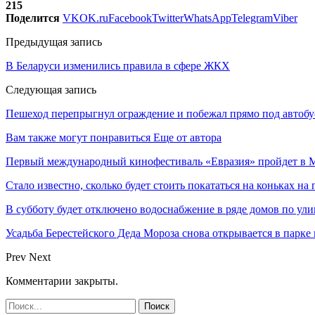
215
Поделится
VK
OK.ru
Facebook
Twitter
WhatsApp
Telegram
Viber
Предыдущая запись
В Беларуси изменились правила в сфере ЖКХ
Следующая запись
Пешеход перепрыгнул ограждение и побежал прямо под автобу
Вам также могут понравиться
Еще от автора
Первый международный кинофестиваль «Евразия» пройдет в Мо
Стало известно, сколько будет стоить покататься на коньках на
В субботу будет отключено водоснабжение в ряде домов по ули
Усадьба Берестейского Деда Мороза снова открывается в парке
Prev
Next
Комментарии закрыты.