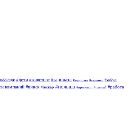
#дети
#зарплата
#животное
нобойщик
#кобрин
#здоровье
#каменец
#польша
ти компаний
#работа
#пинск
#пожар
#приговор
#пьяный