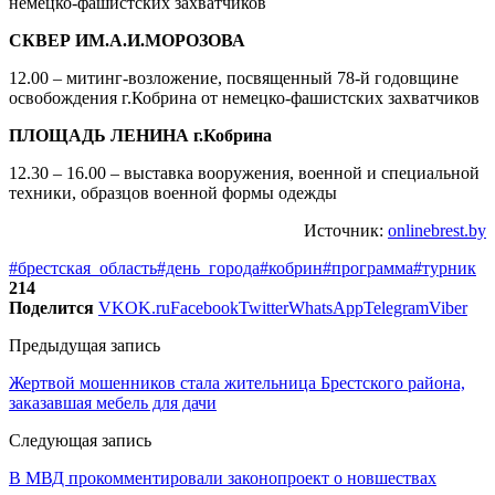
немецко-фашистских захватчиков
СКВЕР ИМ.А.И.МОРОЗОВА
12.00 – митинг-возложение, посвященный 78-й годовщине
освобождения г.Кобрина от немецко-фашистских захватчиков
ПЛОЩАДЬ ЛЕНИНА г.Кобрина
12.30 – 16.00 – выставка вооружения, военной и специальной
техники, образцов военной формы одежды
Источник:
onlinebrest.by
#брестская_область
#день_города
#кобрин
#программа
#турник
214
Поделится
VK
OK.ru
Facebook
Twitter
WhatsApp
Telegram
Viber
Предыдущая запись
Жертвой мошенников стала жительница Брестского района,
заказавшая мебель для дачи
Следующая запись
В МВД прокомментировали законопроект о новшествах