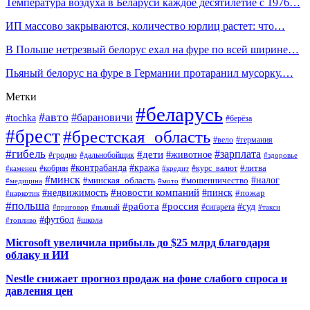
Температура воздуха в Беларуси каждое десятилетие с 1976…
ИП массово закрываются, количество юрлиц растет: что…
В Польше нетрезвый белорус ехал на фуре по всей ширине…
Пьяный белорус на фуре в Германии протаранил мусорку.…
Метки
#беларусь
#авто
#барановичи
#tochka
#берёза
#брест
#брестская_область
#вело
#германия
#гибель
#дети
#зарплата
#животное
#гродно
#дальнобойщик
#здоровье
#контрабанда
#кража
#кобрин
#курс_валют
#литва
#каменец
#кредит
#минск
#налог
#мошенничество
#минская_область
#медицина
#мото
#новости компаний
#недвижимость
#пинск
#пожар
#наркотик
#польша
#работа
#россия
#суд
#сигарета
#приговор
#пьяный
#такси
#футбол
#школа
#топливо
Microsoft увеличила прибыль до $25 млрд благодаря
облаку и ИИ
Nestle снижает прогноз продаж на фоне слабого спроса и
давления цен