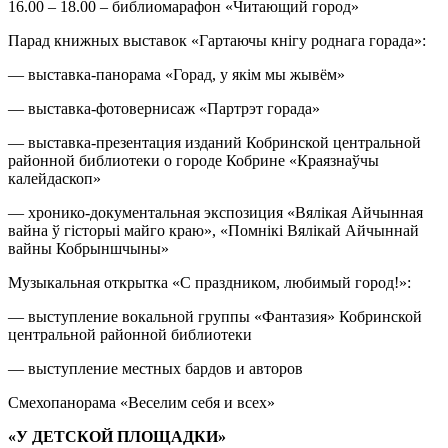
16.00 – 18.00 – библиомарафон «Читающий город»
Парад книжных выставок «Гартаючы кнігу роднага горада»:
— выставка-панорама «Горад, у якім мы жывём»
— выставка-фотовернисаж «Партрэт горада»
— выставка-презентация изданий Кобринской центральной
районной библиотеки о городе Кобрине «Краязнаўчы
калейдаскоп»
— хронико-документальная экспозиция «Вялікая Айчынная
вайна ў гісторыі майго краю», «Помнікі Вялікай Айчыннай
вайны Кобрыншчыны»
Музыкальная открытка «С праздником, любимый город!»:
— выступление вокальной группы «Фантазия» Кобринской
центральной районной библиотеки
— выступление местных бардов и авторов
Смехопанорама «Веселим себя и всех»
«У ДЕТСКОЙ ПЛОЩАДКИ»