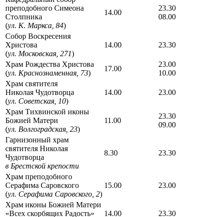
преподобного Симеона
23.30
14.00
Столпника
08.00
(
ул. К. Маркса, 84
)
Собор Воскресения
Христова
14.00
23.30
(
ул. Московская, 271
)
Храм Рождества Христова
23.00
17.00
(
ул. Краснознаменная, 73
)
10.00
Храм святителя
Николая Чудотворца
14.00
23.00
(
ул. Советская, 10
)
Храм Тихвинской иконы
23.30
Божией Матери
11.00
09.00
(
ул. Волгоградская, 23
)
Гарнизонный храм
святителя Николая
8.30
23.30
Чудотворца
в Брестской крепости
Храм преподобного
Серафима Саровского
15.00
23.00
(
ул. Серафима Саровского, 2
)
Храм иконы Божией Матери
«Всех скорбящих Радость»
14.00
23.30