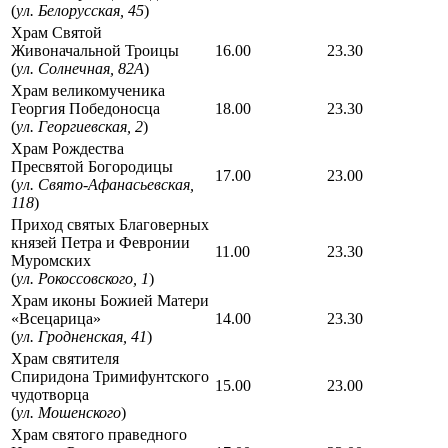
(
ул. Белорусская, 45
)
Храм Святой
Живоначальной Троицы
16.00
23.30
(
ул. Солнечная, 82А
)
Храм великомученика
Георгия Победоносца
18.00
23.30
(
ул. Георгиевская, 2
)
Храм Рождества
Пресвятой Богородицы
17.00
23.00
(
ул. Свято-Афанасьевская,
118
)
Приход святых Благоверных
князей Петра и Февронии
11.00
23.30
Муромских
(
ул. Рокоссовского, 1
)
Храм иконы Божией Матери
«Всецарица»
14.00
23.30
(
ул. Гродненская, 41
)
Храм святителя
Спиридона Тримифунтского
15.00
23.00
чудотворца
(
ул. Мошенского
)
Храм святого праведного