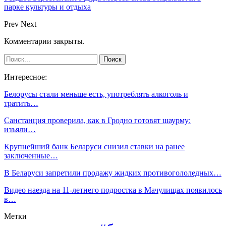
парке культуры и отдыха
Prev
Next
Комментарии закрыты.
Интересное:
Белорусы стали меньше есть, употреблять алкоголь и
тратить…
Санстанция проверила, как в Гродно готовят шаурму:
изъяли…
Крупнейший банк Беларуси снизил ставки на ранее
заключенные…
В Беларуси запретили продажу жидких противогололедных…
Видео наезда на 11-летнего подростка в Мачулищах появилось
в…
Метки