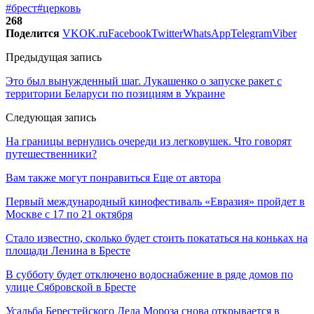
#брест
#церковь
268
Поделится
VK
OK.ru
Facebook
Twitter
WhatsApp
Telegram
Viber
Предыдущая запись
Это был вынужденный шаг. Лукашенко о запуске ракет с
территории Беларуси по позициям в Украине
Следующая запись
На границы вернулись очереди из легковушек. Что говорят
путешественники?
Вам также могут понравиться
Еще от автора
Первый международный кинофестиваль «Евразия» пройдет в
Москве с 17 по 21 октября
Стало известно, сколько будет стоить покататься на коньках на
площади Ленина в Бресте
В субботу будет отключено водоснабжение в ряде домов по
улице Сябровской в Бресте
Усадьба Берестейского Деда Мороза снова открывается в