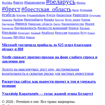
#беларусь
#авто
#барановичи
#tochka
#берёза
#брест
#брестская_область
#вело
#германия
#гибель
#дети
#зарплата
#животное
#гродно
#дальнобойщик
#здоровье
#контрабанда
#кража
#кобрин
#курс_валют
#литва
#каменец
#кредит
#минск
#налог
#мошенничество
#минская_область
#медицина
#мото
#новости компаний
#недвижимость
#пинск
#пожар
#наркотик
#польша
#работа
#россия
#суд
#сигарета
#приговор
#пьяный
#такси
#футбол
#школа
#топливо
Microsoft увеличила прибыль до $25 млрд благодаря
облаку и ИИ
Nestle снижает прогноз продаж на фоне слабого спроса и
давления цен
Золото на максимумах: рост цен, экстремальная
волатильность и скрытые риски для частных инвесторов
Раскрутка сайта: как вывести проект в топ и удержать
позиции
Уладзімір Караткевіч — голас жывой душы Беларусі
© 2026 - Premium n one. Все права защищены.