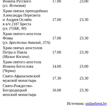
Иоанна Русского
17.00
23.00
(
ул. Ясеневая
)
Храм святых преподобных
Александра Пересвета
и Андрея Осляби
17.00
23.30
в в/ч 2187 Бреста
(
ул. ГОБК, 90
)
Храм святого апостола
Фомы
17.00
23.30
(
ул. Брестских дивизий, 37А
)
Храм святых апостолов
Петра и Павла
17.00
23.30
(
Малые Косичи
)
Храм святого апостола
Иоанна Богослова
14.00
23.00
(
Черни
)
Свято-Афанасиевский
17.30
23.30
мужской монастырь
Свято-Рождество-
Богородицкий
16.00
23.30
женский монастырь
Источник:
onlinebrest.by