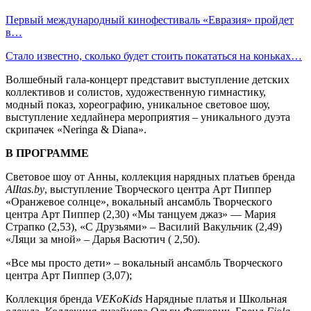
Первый международный кинофестиваль «Евразия» пройдет
в…
Стало известно, сколько будет стоить покататься на коньках…
Волшебный гала-концерт представит выступление детских
коллективов и солистов, художественную гимнастику,
модный показ, хореографию, уникальное световое шоу,
выступление хедлайнера мероприятия – уникального дуэта
скрипачек «Neringa & Diana».
В ПРОГРАММЕ
Световое шоу от Анны, коллекция нарядных платьев бренда
AlItas.by
, выступление Творческого центра Арт Пиппер
«Оранжевое солнце», вокальный ансамбль Творческого
центра Арт Пиппер (2,30) «Мы танцуем джаз» — Мария
Страпко (2,53), «С Друзьями» – Василий Вакульчик (2,49)
«Ляци за мной» – Дарья Васютич ( 2,50).
«Все мы просто дети» – вокальный ансамбль Творческого
центра Арт Пиппер (3,07);
Коллекция бренда
VEKoKids
Нарядные платья и Школьная