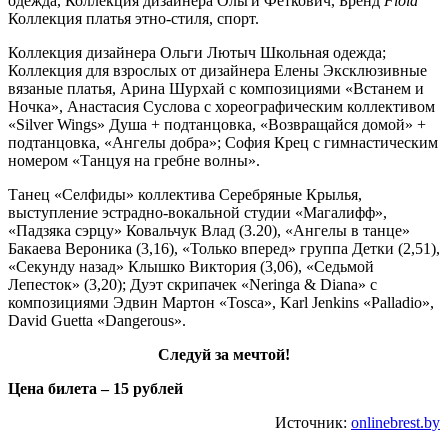
одежда, Коллекция дизайнера Ольги Феткович, Бренд
Fiola
Коллекция платья этно-стиля, спорт.
Коллекция дизайнера Ольги Лютыч Школьная одежда;
Коллекция для взрослых от дизайнера Елены Эксклюзивные
вязаные платья, Арина Шурхай с композициями «Встанем и
Ночка», Анастасия Суслова с хореографическим коллективом
«Silver Wings» Душа + подтанцовка, «Возвращайся домой» +
подтанцовка, «Ангелы добра»; София Крец с гимнастическим
номером «Танцуя на гребне волны».
Танец «Селфиды» коллектива Серебряные Крылья,
выступление эстрадно-вокальной студии «Магалифф»,
«Падзяка сэрцу» Ковальчук Влад (3.20), «Ангелы в танце»
Бакаева Вероника (3,16), «Только вперед» группа Детки (2,51),
«Секунду назад» Клышко Виктория (3,06), «Седьмой
Лепесток» (3,20); Дуэт скрипачек «Neringa & Diana» с
композициями Эдвин Мартон «Tosca», Karl Jenkins «Palladio»,
David Guetta «Dangerous».
Следуй за мечтой!
Цена билета – 15 рублей
Источник:
onlinebrest.by