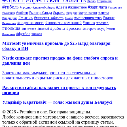
#вело
#германия
#гибель
#дети
#зарплата
#животное
#гродно
#дальнобойщик
#здоровье
#контрабанда
#кража
#кобрин
#курс_валют
#литва
#каменец
#кредит
#минск
#налог
#мошенничество
#минская_область
#медицина
#мото
#новости компаний
#недвижимость
#пинск
#пожар
#наркотик
#польша
#работа
#россия
#суд
#сигарета
#приговор
#пьяный
#такси
#футбол
#школа
#топливо
Microsoft увеличила прибыль до $25 млрд благодаря
облаку и ИИ
Nestle снижает прогноз продаж на фоне слабого спроса и
давления цен
Золото на максимумах: рост цен, экстремальная
волатильность и скрытые риски для частных инвесторов
Раскрутка сайта: как вывести проект в топ и удержать
позиции
Уладзімір Караткевіч — голас жывой душы Беларусі
© 2026 - Premium n one. Все права защищены.
Любое копирование материалов с нашего ресурса разрешается
только с обратной активной ссылкой на страницу статьи.