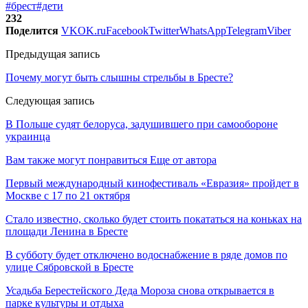
#брест
#дети
232
Поделится
VK
OK.ru
Facebook
Twitter
WhatsApp
Telegram
Viber
Предыдущая запись
Почему могут быть слышны стрельбы в Бресте?
Следующая запись
В Польше судят белоруса, задушившего при самообороне
украинца
Вам также могут понравиться
Еще от автора
Первый международный кинофестиваль «Евразия» пройдет в
Москве с 17 по 21 октября
Стало известно, сколько будет стоить покататься на коньках на
площади Ленина в Бресте
В субботу будет отключено водоснабжение в ряде домов по
улице Сябровской в Бресте
Усадьба Берестейского Деда Мороза снова открывается в
парке культуры и отдыха