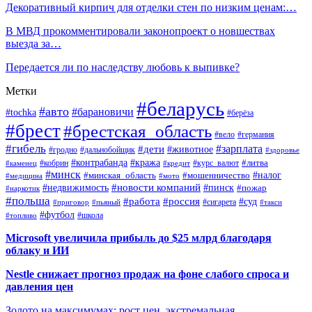
Декоративный кирпич для отделки стен по низким ценам:…
В МВД прокомментировали законопроект о новшествах
выезда за…
Передается ли по наследству любовь к выпивке?
Метки
#беларусь
#авто
#барановичи
#tochka
#берёза
#брест
#брестская_область
#вело
#германия
#гибель
#дети
#зарплата
#животное
#гродно
#дальнобойщик
#здоровье
#контрабанда
#кража
#кобрин
#курс_валют
#литва
#каменец
#кредит
#минск
#налог
#мошенничество
#минская_область
#медицина
#мото
#новости компаний
#недвижимость
#пинск
#пожар
#наркотик
#польша
#работа
#россия
#суд
#сигарета
#приговор
#пьяный
#такси
#футбол
#школа
#топливо
Microsoft увеличила прибыль до $25 млрд благодаря
облаку и ИИ
Nestle снижает прогноз продаж на фоне слабого спроса и
давления цен
Золото на максимумах: рост цен, экстремальная