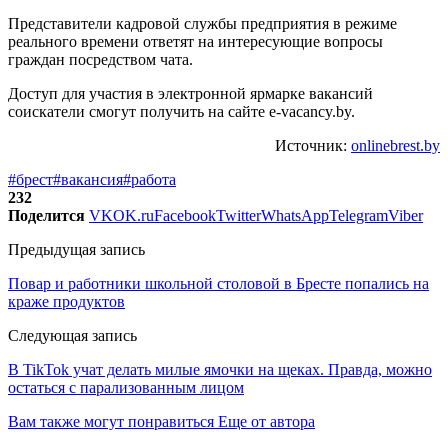
Представители кадровой службы предприятия в режиме
реального времени ответят на интересующие вопросы
граждан посредством чата.
Доступ для участия в электронной ярмарке вакансий
соискатели смогут получить на сайте e-vacancy.by.
Источник:
onlinebrest.by
#брест
#вакансия
#работа
232
Поделится
VK
OK.ru
Facebook
Twitter
WhatsApp
Telegram
Viber
Предыдущая запись
Повар и работники школьной столовой в Бресте попались на
краже продуктов
Следующая запись
В TikTok учат делать милые ямочки на щеках. Правда, можно
остаться с парализованным лицом
Вам также могут понравиться
Еще от автора