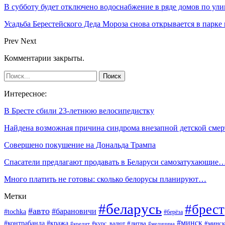
В субботу будет отключено водоснабжение в ряде домов по ули
Усадьба Берестейского Деда Мороза снова открывается в парке
Prev
Next
Комментарии закрыты.
Интересное:
В Бресте сбили 23-летнюю велосипедистку
Найдена возможная причина синдрома внезапной детской смер
Совершено покушение на Дональда Трампа
Спасатели предлагают продавать в Беларуси самозатухающие
Много платить не готовы: сколько белорусы планируют…
Метки
#беларусь
#брест
#авто
#барановичи
#tochka
#берёза
#минск
#контрабанда
#кража
#курс_валют
#литва
#минск
#кредит
#медицина