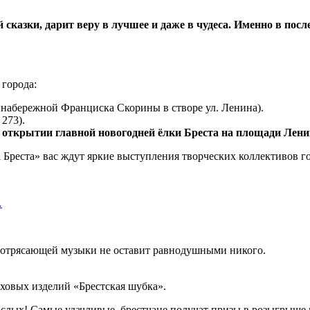
сказки, дарит веру в лучшее и даже в чудеса. Именно в посл
 города:
а набережной Франциска Скорины в створе ул. Ленина).
273).
на открытии главной новогодней ёлки Бреста на площади Лени
Бреста» вас ждут яркие выступления творческих коллективов го
…
потрясающей музыки не оставит равнодушными никого.
ховых изделий «Брестская шубка».
рослых! Самые удачливые брестчане получат призы в розыгрыше 