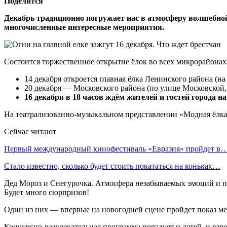
Поделится
Декабрь традиционно погружает нас в атмосферу волшебной 
многочисленные интересные мероприятия.
Состоится торжественное открытие ёлок во всех микрорайонах
14 декабря откроется главная ёлка Ленинского района (н
20 декабря — Московского района (по улице Московской, 
16 декабря в 18 часов ждём жителей и гостей города 
На театрализованно-музыкальном представлении «Модная ёлка 
Сейчас читают
Первый международный кинофестиваль «Евразия» пройдет в
Стало известно, сколько будет стоить покататься на коньках…
Дед Мороз и Снегурочка. Атмосфера незабываемых эмоций и 
Будет много сюрпризов!
Один из них — впервые на новогодней сцене пройдет показ ме
Конкурсно-развлекательная программа порадует и детей, и вз