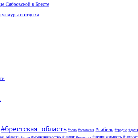
це Сябровской в Бресте
 культуры и отдыха
ти
…
#брестская_область
#гибель
#вело
#гродно
#даль
#германия
#налог
#новос
#мошенничество
#недвижимость
ая_область
#мото
#наркотик