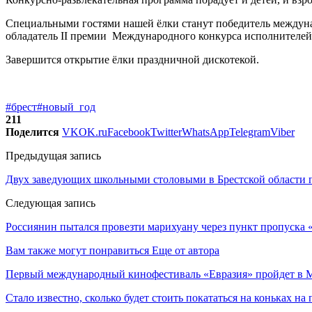
Специальными гостями нашей ёлки станут победитель междунар
обладатель II премии Международного конкурса исполнителей
Завершится открытие ёлки праздничной дискотекой.
#брест
#новый_год
211
Поделится
VK
OK.ru
Facebook
Twitter
WhatsApp
Telegram
Viber
Предыдущая запись
Двух заведующих школьными столовыми в Брестской области 
Следующая запись
Россиянин пытался провезти марихуану через пункт пропуска 
Вам также могут понравиться
Еще от автора
Первый международный кинофестиваль «Евразия» пройдет в Мо
Стало известно, сколько будет стоить покататься на коньках на