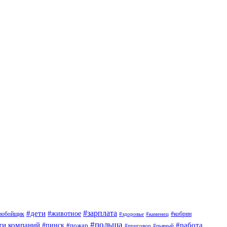
#дети
#зарплата
#животное
нобойщик
#кобрин
#здоровье
#каменец
#польша
ти компаний
#работа
#пинск
#пожар
#приговор
#пьяный