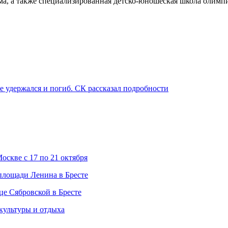
ома, а также специализированная детско-юношеская школа олимп
не удержался и погиб. СК рассказал подробности
скве с 17 по 21 октября
 площади Ленина в Бресте
це Сябровской в Бресте
 культуры и отдыха