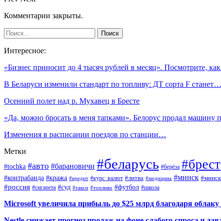
Комментарии закрыты.
Интересное:
«Бизнес приносит до 4 тысяч рублей в месяц». Посмотрите, к
В Беларуси изменили стандарт по топливу: ДТ сорта F станет
Осенний полет над р. Мухавец в Бресте
«Да, можно бросать в меня тапками». Белорус продал машину
Изменения в расписании поездов по станции…
Метки
#беларусь
#брест
#авто
#барановичи
#tochka
#берёза
#минск
#контрабанда
#кража
#курс_валют
#литва
#минск
#кредит
#медицина
#россия
#футбол
#суд
#сигарета
#школа
#топливо
#такси
Microsoft увеличила прибыль до $25 млрд благодаря облаку
Nestle снижает прогноз продаж на фоне слабого спроса и дав