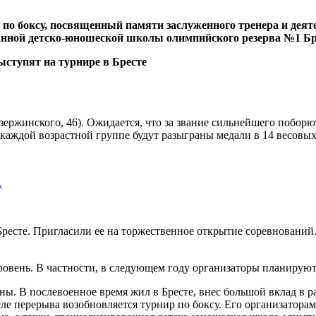
р по боксу, посвященный памяти заслуженного тренера и дея
нной детско-юношеской школы олимпийского резерва №1 Бр
ержинского, 46). Ожидается, что за звание сильнейшего поборю
 каждой возрастной группе будут разыграны медали в 14 весовых
…
есте. Пригласили ее на торжественное открытие соревнований. 
овень. В частности, в следующем году организаторы планируют 
. В послевоенное время жил в Бресте, внес большой вклад в ра
ле перерыва возобновляется турнир по боксу. Его организатора