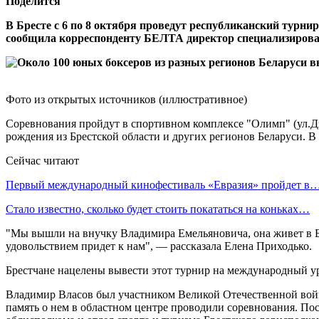
Поделится
В Бресте с 6 по 8 октября проведут республиканский турни
сообщила корреспонденту БЕЛТА директор специализирова
Фото из открытых источников (иллюстративное)
Соревнования пройдут в спортивном комплексе "Олимп" (ул.Дз
рождения из Брестской области и других регионов Беларуси. В
Сейчас читают
Первый международный кинофестиваль «Евразия» пройдет в
Стало известно, сколько будет стоить покататься на коньках…
"Мы вышли на внучку Владимира Емельяновича, она живет в Бр
удовольствием придет к нам", — рассказала Елена Приходько.
Брестчане нацелены вывести этот турнир на международный ур
Владимир Власов был участником Великой Отечественной войны
память о нем в областном центре проводили соревнования. Пос