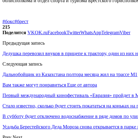
облисполкома и отдел спорта и туризма Брестского горисполк
#бокс
#брест
215
Поделится
VK
OK.ru
Facebook
Twitter
WhatsApp
Telegram
Viber
Предыдущая запись
Дедушка перевозил внуков в прицепе к трактору, один из них 
Следующая запись
Дальнобойщик из Казахстана полтора месяца жил на трассе М1
Вам также могут понравиться
Еще от автора
Первый международный кинофестиваль «Евразия» пройдет в Мо
Стало известно, сколько будет стоить покататься на коньках на
В субботу будет отключено водоснабжение в ряде домов по ули
Усадьба Берестейского Деда Мороза снова открывается в парке
Prev
Next