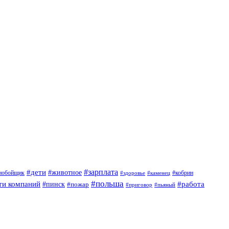
#дети
#зарплата
#животное
нобойщик
#кобрин
#здоровье
#каменец
#польша
ти компаний
#работа
#пинск
#пожар
#приговор
#пьяный