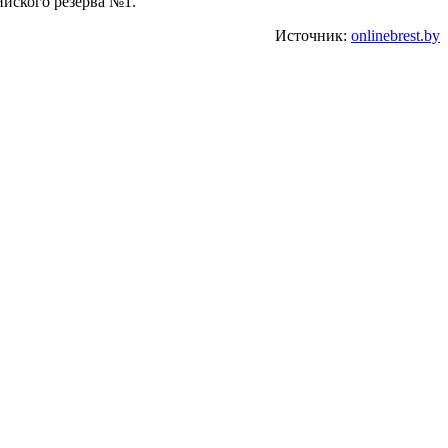
ийского резерва №1.
Источник:
onlinebrest.by