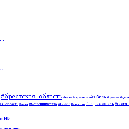
ак…
…
 по…
#брестская_область
#гибель
#вело
#гродно
#даль
#германия
#налог
#новос
#мошенничество
#недвижимость
ая_область
#мото
#наркотик
 и ИИ
ления цен