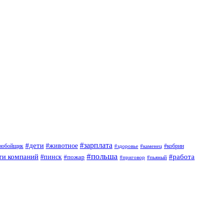
#дети
#зарплата
#животное
нобойщик
#кобрин
#здоровье
#каменец
#польша
ти компаний
#работа
#пинск
#пожар
#приговор
#пьяный