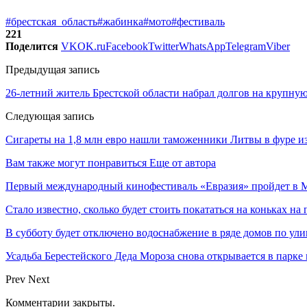
#брестская_область
#жабинка
#мото
#фестиваль
221
Поделится
VK
OK.ru
Facebook
Twitter
WhatsApp
Telegram
Viber
Предыдущая запись
26-летний житель Брестской области набрал долгов на крупну
Следующая запись
Сигареты на 1,8 млн евро нашли таможенники Литвы в фуре и
Вам также могут понравиться
Еще от автора
Первый международный кинофестиваль «Евразия» пройдет в Мо
Стало известно, сколько будет стоить покататься на коньках на
В субботу будет отключено водоснабжение в ряде домов по ули
Усадьба Берестейского Деда Мороза снова открывается в парке
Prev
Next
Комментарии закрыты.