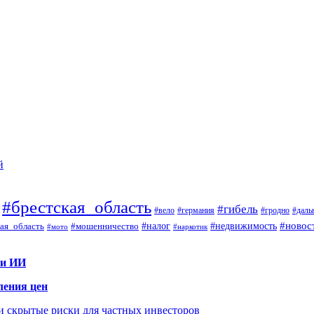
й
#брестская_область
#гибель
#вело
#гродно
#даль
#германия
#налог
#новос
#мошенничество
#недвижимость
ая_область
#мото
#наркотик
 и ИИ
ления цен
 и скрытые риски для частных инвесторов