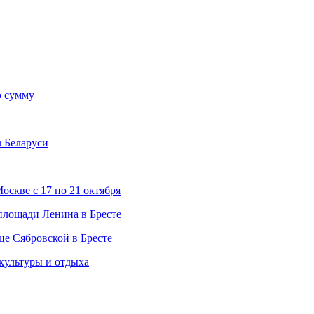
ю сумму
з Беларуси
скве с 17 по 21 октября
 площади Ленина в Бресте
це Сябровской в Бресте
 культуры и отдыха