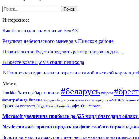
Интересное:
Как был создан знаменитый БелАЗ
Результат небезопасного маневра в Пинском районе
Правительство будет определять размер призовых для…
В Бресте возле ЦУМа сбили пешехода
В Генпрокуратуре назвали отрасли с самой высокой коррупцие
Метки
#беларусь
#брест
#авто
#барановичи
#tochka
#берёза
#минск
#контрабанда
#кража
#курс_валют
#литва
#минск
#кредит
#медицина
#россия
#футбол
#суд
#сигарета
#школа
#топливо
#такси
Microsoft увеличила прибыль до $25 млрд благодаря облаку
Nestle снижает прогноз продаж на фоне слабого спроса и дав
Золото на максимумах: рост цен, экстремальная волатильность