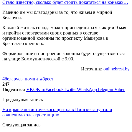
Стало известно, сколько будет стоить покататься на коньках…
Именно им мы благодарны за то, что живем в мирной
Беларуси.
Каждый житель города может присоединиться к акции 9 мая
и пройти с портретами своих родных в составе
организованной колонны по проспекту Машерова в
Брестскую крепость.
Формирование и построение колонны будет осуществляться
на улице Коммунистической с 9.00.
Источник:
onlinebrest.by
#беларусь_помнит
#брест
247
Поделится
VK
OK.ru
Facebook
Twitter
WhatsApp
Telegram
Viber
Предыдущая запись
На крыше логистического центра в Пинске запустили
солнечную электростанцию
Следующая запись