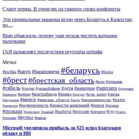
Сдают нервы. В очередях на границе снова конфликты
Эти премиальные машины везли через Беларусь в Казахстан,
но…
Врач объяснила, почему уши нельзя чистить ватными
палочками
ГАИ разъясняет последствия неуплаты штрафа
Метки
#беларусь
#авто
#барановичи
#tochka
#берёза
#брест
#брестская_область
#вело
#германия
#гибель
#дети
#зарплата
#животное
#гродно
#дальнобойщик
#здоровье
#контрабанда
#кража
#кобрин
#курс_валют
#литва
#каменец
#кредит
#минск
#налог
#мошенничество
#минская_область
#медицина
#мото
#новости компаний
#недвижимость
#пинск
#пожар
#наркотик
#польша
#работа
#россия
#суд
#сигарета
#приговор
#пьяный
#такси
#футбол
#школа
#топливо
Microsoft увеличила прибыль до $25 млрд благодаря
облаку и ИИ