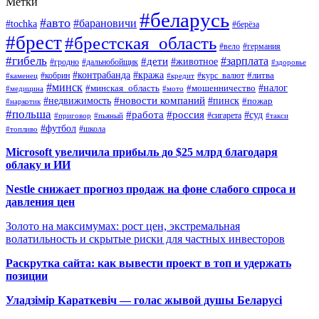
Метки
#беларусь
#авто
#барановичи
#tochka
#берёза
#брест
#брестская_область
#вело
#германия
#гибель
#дети
#зарплата
#животное
#гродно
#дальнобойщик
#здоровье
#контрабанда
#кража
#кобрин
#курс_валют
#литва
#каменец
#кредит
#минск
#налог
#мошенничество
#минская_область
#медицина
#мото
#новости компаний
#недвижимость
#пинск
#пожар
#наркотик
#польша
#работа
#россия
#суд
#сигарета
#приговор
#пьяный
#такси
#футбол
#школа
#топливо
Microsoft увеличила прибыль до $25 млрд благодаря
облаку и ИИ
Nestle снижает прогноз продаж на фоне слабого спроса и
давления цен
Золото на максимумах: рост цен, экстремальная
волатильность и скрытые риски для частных инвесторов
Раскрутка сайта: как вывести проект в топ и удержать
позиции
Уладзімір Караткевіч — голас жывой душы Беларусі