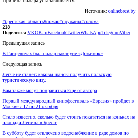
Причина пожара устанавливается.
Источник:
onlinebrest.by
#брестская_область
#пожар
#пружаны
#солома
218
Поделится
VK
OK.ru
Facebook
Twitter
WhatsApp
Telegram
Viber
Предыдущая запись
В Ганцевичах был пожар накануне «Дожинок»
Следующая запись
Легче не станет: каковы шансы получить польскую
туристическую визу.
Вам также могут понравиться
Еще от автора
Первый международный кинофестиваль «Евразия» пройдет в
Москве с 17 по 21 октября
Стало известно, сколько будет стоить покататься на коньках на
площади Ленина в Бресте
В субботу будет отключено водоснабжение в ряде домов по