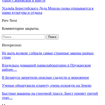
улице Сябровской в Бресте
Усадьба Берестейского Деда Мороза снова открывается в
парке культуры и отдыха
Prev
Next
Комментарии закрыты.
Интересное:
Не выть волком: собрали самые странные законы разных
стран
Владельца домашней нарколаборатории в Пружанском
районе…
В Беларуси запретили опасные сладости и мороженое
Ученые обнаружили планету, очень похожую на Землю
Быстрые машины на гоночной трассе. Брест примет третий
этап…