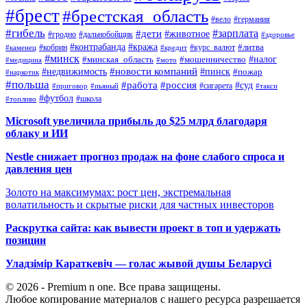
#брест
#брестская_область
#вело
#германия
#гибель
#дети
#зарплата
#животное
#гродно
#дальнобойщик
#здоровье
#контрабанда
#кража
#кобрин
#курс_валют
#литва
#каменец
#кредит
#минск
#налог
#мошенничество
#минская_область
#медицина
#мото
#новости компаний
#недвижимость
#пинск
#пожар
#наркотик
#польша
#работа
#россия
#суд
#сигарета
#приговор
#пьяный
#такси
#футбол
#школа
#топливо
Microsoft увеличила прибыль до $25 млрд благодаря
облаку и ИИ
Nestle снижает прогноз продаж на фоне слабого спроса и
давления цен
Золото на максимумах: рост цен, экстремальная
волатильность и скрытые риски для частных инвесторов
Раскрутка сайта: как вывести проект в топ и удержать
позиции
Уладзімір Караткевіч — голас жывой душы Беларусі
© 2026 - Premium n one. Все права защищены.
Любое копирование материалов с нашего ресурса разрешается