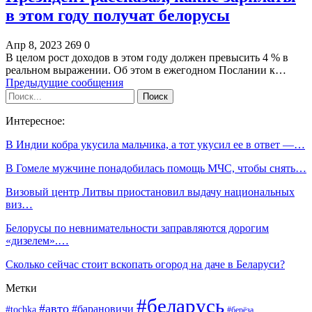
в этом году получат белорусы
Апр 8, 2023
269
0
В целом рост доходов в этом году должен превысить 4 % в
реальном выражении. Об этом в ежегодном Послании к…
Предыдущие сообщения
Интересное:
В Индии кобра укусила мальчика, а тот укусил ее в ответ —…
В Гомеле мужчине понадобилась помощь МЧС, чтобы снять…
Визовый центр Литвы приостановил выдачу национальных
виз…
Белорусы по невнимательности заправляются дорогим
«дизелем».…
Сколько сейчас стоит вскопать огород на даче в Беларуси?
Метки
#беларусь
#авто
#барановичи
#tochka
#берёза