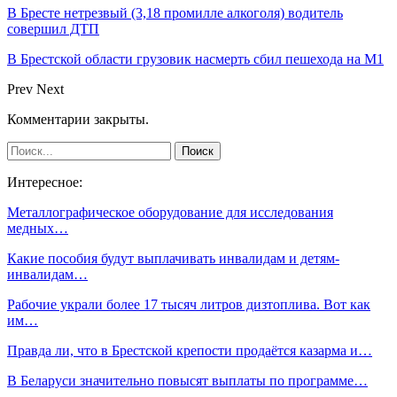
В Бресте нетрезвый (3,18 промилле алкоголя) водитель
совершил ДТП
В Брестской области грузовик насмерть сбил пешехода на М1
Prev
Next
Комментарии закрыты.
Интересное:
Металлографическое оборудование для исследования
медных…
Какие пособия будут выплачивать инвалидам и детям-
инвалидам…
Рабочие украли более 17 тысяч литров дизтоплива. Вот как
им…
Правда ли, что в Брестской крепости продаётся казарма и…
В Беларуси значительно повысят выплаты по программе…