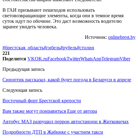
В ГАИ призывают пешеходов использовать
световозвращающие элементы, когда они в темное время
суток идут по обочине. Это даст возможность водителю
заранее увидеть человека.
Источник:
onlinebrest.by
#брестская_область
#гибель
#рубель
#столин
221
Поделится
VK
OK.ru
Facebook
Twitter
WhatsApp
Telegram
Viber
Предыдущая запись
Синоптик рассказал, какой будет погода в Беларуси в апреле
Следующая запись
Восточный форт Брестской крепости
Вам также могут понравиться
Еще от автора
Автобус МАЗ разрушил перрон автостанции в Житковичах
Подробности ДТП в Жабинке с участием такси