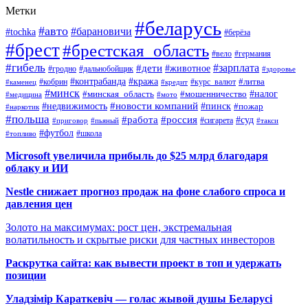
Метки
#беларусь
#авто
#барановичи
#tochka
#берёза
#брест
#брестская_область
#вело
#германия
#гибель
#дети
#зарплата
#животное
#гродно
#дальнобойщик
#здоровье
#контрабанда
#кража
#кобрин
#курс_валют
#литва
#каменец
#кредит
#минск
#налог
#мошенничество
#минская_область
#медицина
#мото
#новости компаний
#недвижимость
#пинск
#пожар
#наркотик
#польша
#работа
#россия
#суд
#сигарета
#приговор
#пьяный
#такси
#футбол
#школа
#топливо
Microsoft увеличила прибыль до $25 млрд благодаря
облаку и ИИ
Nestle снижает прогноз продаж на фоне слабого спроса и
давления цен
Золото на максимумах: рост цен, экстремальная
волатильность и скрытые риски для частных инвесторов
Раскрутка сайта: как вывести проект в топ и удержать
позиции
Уладзімір Караткевіч — голас жывой душы Беларусі