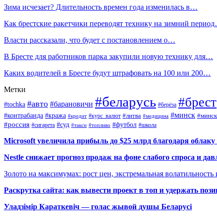
Зима исчезает? Длительность времен года изменилась в…
Как брестские ракетчики переводят технику на зимний перио
Власти рассказали, что будет с постановлением о…
В Бресте для работников парка закупили новую технику для…
Каких водителей в Бресте будут штрафовать на 100 или 200…
Метки
#беларусь
#брест
#авто
#барановичи
#tochka
#берёза
#минск
#контрабанда
#кража
#курс_валют
#литва
#минск
#кредит
#медицина
#россия
#футбол
#суд
#сигарета
#школа
#топливо
#такси
Microsoft увеличила прибыль до $25 млрд благодаря облаку
Nestle снижает прогноз продаж на фоне слабого спроса и дав
Золото на максимумах: рост цен, экстремальная волатильность
Раскрутка сайта: как вывести проект в топ и удержать поз
Уладзімір Караткевіч — голас жывой душы Беларусі