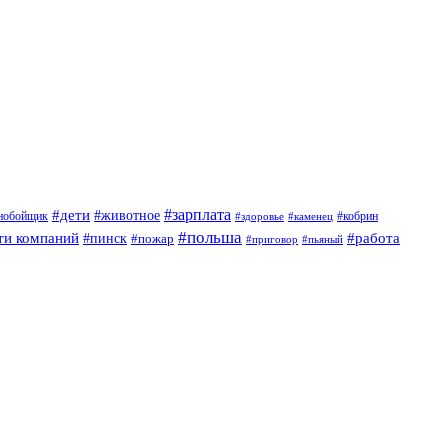
#дети
#зарплата
#животное
нобойщик
#кобрин
#здоровье
#каменец
#польша
ти компаний
#работа
#пинск
#пожар
#приговор
#пьяный