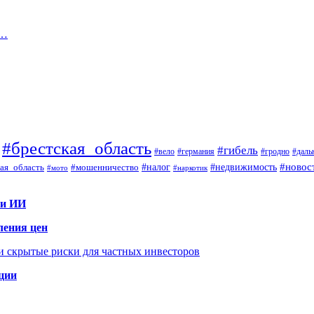
д…
#брестская_область
#гибель
#вело
#гродно
#даль
#германия
#налог
#новос
#мошенничество
#недвижимость
ая_область
#мото
#наркотик
 и ИИ
ления цен
 и скрытые риски для частных инвесторов
иции