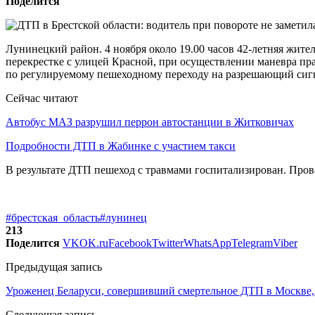
Поделится
Лунинецкий район. 4 ноября около 19.00 часов 42-летняя жите
перекрестке с улицей Красной, при осуществлении маневра пра
по регулируемому пешеходному переходу на разрешающий сигн
Сейчас читают
Автобус МАЗ разрушил перрон автостанции в Житковичах
Подробности ДТП в Жабинке с участием такси
В результате ДТП пешеход с травмами госпитализирован. Пров
#брестская_область
#лунинец
213
Поделится
VK
OK.ru
Facebook
Twitter
WhatsApp
Telegram
Viber
Предыдущая запись
Уроженец Беларуси, совершивший смертельное ДТП в Москве, 
Следующая запись