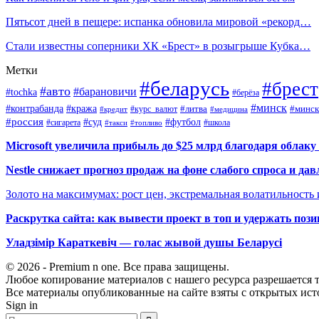
Пятьсот дней в пещере: испанка обновила мировой «рекорд…
Стали известны соперники ХК «Брест» в розыгрыше Кубка…
Метки
#беларусь
#брест
#авто
#барановичи
#tochka
#берёза
#минск
#контрабанда
#кража
#курс_валют
#литва
#минск
#кредит
#медицина
#россия
#футбол
#суд
#сигарета
#школа
#топливо
#такси
Microsoft увеличила прибыль до $25 млрд благодаря облаку
Nestle снижает прогноз продаж на фоне слабого спроса и дав
Золото на максимумах: рост цен, экстремальная волатильность
Раскрутка сайта: как вывести проект в топ и удержать поз
Уладзімір Караткевіч — голас жывой душы Беларусі
© 2026 - Premium n one. Все права защищены.
Любое копирование материалов с нашего ресурса разрешается т
Все материалы опубликованные на сайте взяты с открытых исто
Sign in