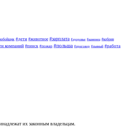
#дети
#зарплата
#животное
нобойщик
#кобрин
#здоровье
#каменец
#польша
ти компаний
#работа
#пинск
#пожар
#приговор
#пьяный
ринадлежат их законным владельцам.