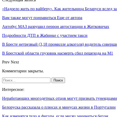
«Надоело жить по вайберу». Как жительница Беларуси вслед 
Вам также могут понравиться
Еще от автора
Автобус МАЗ разрушил перрон автостанции в Житковичах
Подробности ДТП в Жабинке с участием такси
В Бресте нетрезвый (3,18 промилле алкоголя) водитель совер
В Брестской области грузовик насмерть сбил пешехода на М1
Prev
Next
Комментарии закрыты.
Интересное:
Неработающих многодетных отцов могут признать тунеядцами
Белоруска рассказала о плюсах и минусах жизни в Португалии
Как изменятся тело и фигура, если месяц заниматься бегом