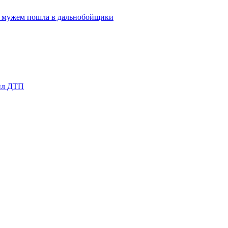
за мужем пошла в дальнобойщики
шил ДТП