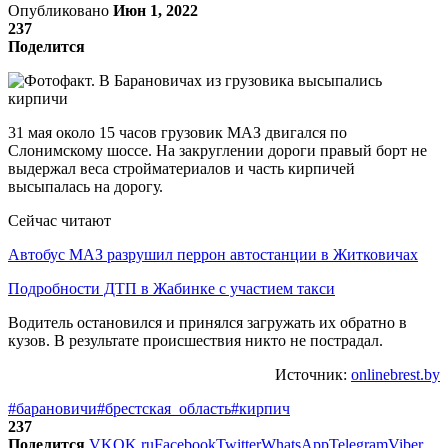
Опубликовано
Июн 1, 2022
237
Поделится
31 мая около 15 часов грузовик МАЗ двигался по
Слонимскому шоссе. На закруглении дороги правый борт не
выдержал веса стройматериалов и часть кирпичей
высыпалась на дорогу.
Сейчас читают
Автобус МАЗ разрушил перрон автостанции в Житковичах
Подробности ДТП в Жабинке с участием такси
Водитель остановился и принялся загружать их обратно в
кузов. В результате происшествия никто не пострадал.
Источник:
onlinebrest.by
#барановичи
#брестская_область
#кирпич
237
Поделится
VK
OK.ru
Facebook
Twitter
WhatsApp
Telegram
Viber