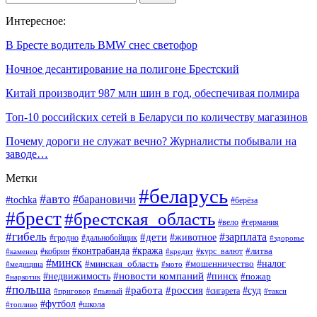
Интересное:
В Бресте водитель BMW снес светофор
Ночное десантирование на полигоне Брестский
Китай производит 987 млн шин в год, обеспечивая полмира
Топ-10 российских сетей в Беларуси по количеству магазинов
Почему дороги не служат вечно? Журналисты побывали на
заводе…
Метки
#беларусь
#авто
#барановичи
#tochka
#берёза
#брест
#брестская_область
#вело
#германия
#гибель
#дети
#зарплата
#животное
#гродно
#дальнобойщик
#здоровье
#контрабанда
#кража
#кобрин
#курс_валют
#литва
#каменец
#кредит
#минск
#налог
#мошенничество
#минская_область
#медицина
#мото
#новости компаний
#недвижимость
#пинск
#пожар
#наркотик
#польша
#работа
#россия
#суд
#сигарета
#приговор
#пьяный
#такси
#футбол
#школа
#топливо