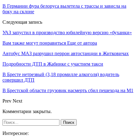
В Германии фура белоруса вылетела с трассы и зависла на
боку на склоне
Следующая запись
УАЗ запустил в производство юбилейную версию «буханки»
Вам также могут понравиться
Еще от автора
Автобус МАЗ разрушил перрон автостанции в Житковичах
Подробности ДТП в Жабинке с участием такси
В Бресте нетрезвый (3,18 промилле алкоголя) водитель
совершил ДТП
В Брестской области грузовик насмерть сбил пешехода на М1
Prev
Next
Комментарии закрыты.
Интересное: