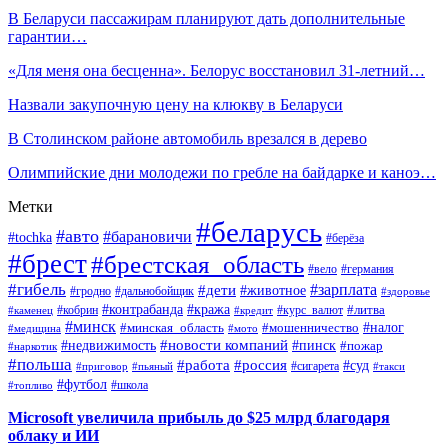
В Беларуси пассажирам планируют дать дополнительные
гарантии…
«Для меня она бесценна». Белорус восстановил 31-летний…
Назвали закупочную цену на клюкву в Беларуси
В Столинском районе автомобиль врезался в дерево
Олимпийские дни молодежи по гребле на байдарке и каноэ…
Метки
#беларусь
#авто
#барановичи
#tochka
#берёза
#брест
#брестская_область
#вело
#германия
#гибель
#дети
#зарплата
#животное
#гродно
#дальнобойщик
#здоровье
#контрабанда
#кража
#кобрин
#курс_валют
#литва
#каменец
#кредит
#минск
#налог
#мошенничество
#минская_область
#медицина
#мото
#новости компаний
#недвижимость
#пинск
#пожар
#наркотик
#польша
#работа
#россия
#суд
#сигарета
#приговор
#пьяный
#такси
#футбол
#школа
#топливо
Microsoft увеличила прибыль до $25 млрд благодаря
облаку и ИИ