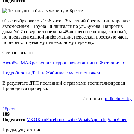
Поделится
01 сентября около 21:36 часов 39-летний брестчанин управлял
автомобилем «Toyota» и двигался по ул.Жукова. Напротив
дома №17 совершил наезд на 48-летнего пешехода, который,
по предварительной информации, пересекал проезжую часть
по нерегулируемому пешеходному переходу.
Сейчас читают
Автобус МАЗ разрушил перрон автостанции в Житковичах
Подробности ДТП в Жабинке с участием такси
В результате ДТП последний с травмами госпитализирован.
Проводится проверка.
Источник:
onlinebrest.by
#брест
189
Поделится
VK
OK.ru
Facebook
Twitter
WhatsApp
Telegram
Viber
Предыдущая запись