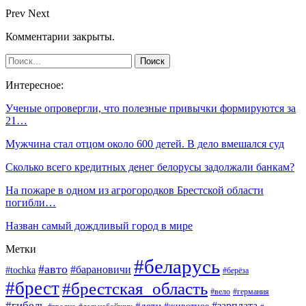
Prev
Next
Комментарии закрыты.
Интересное:
Ученые опровергли, что полезные привычки формируются за
21…
Мужчина стал отцом около 600 детей. В дело вмешался суд
Сколько всего кредитных денег белорусы задолжали банкам?
На пожаре в одном из агрогородков Брестской области
погибли…
Назван самый дождливый город в мире
Метки
#беларусь
#авто
#барановичи
#tochka
#берёза
#брест
#брестская_область
#вело
#германия
#гибель
#дети
#зарплата
#животное