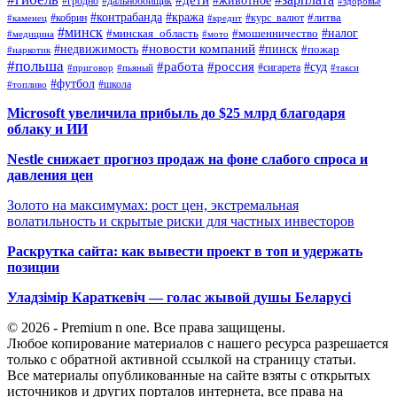
#гродно
#дальнобойщик
#здоровье
#контрабанда
#кража
#кобрин
#курс_валют
#литва
#каменец
#кредит
#минск
#налог
#мошенничество
#минская_область
#медицина
#мото
#новости компаний
#недвижимость
#пинск
#пожар
#наркотик
#польша
#работа
#россия
#суд
#сигарета
#приговор
#пьяный
#такси
#футбол
#школа
#топливо
Microsoft увеличила прибыль до $25 млрд благодаря
облаку и ИИ
Nestle снижает прогноз продаж на фоне слабого спроса и
давления цен
Золото на максимумах: рост цен, экстремальная
волатильность и скрытые риски для частных инвесторов
Раскрутка сайта: как вывести проект в топ и удержать
позиции
Уладзімір Караткевіч — голас жывой душы Беларусі
© 2026 - Premium n one. Все права защищены.
Любое копирование материалов с нашего ресурса разрешается
только с обратной активной ссылкой на страницу статьи.
Все материалы опубликованные на сайте взяты с открытых
источников и других порталов интернета, все права на