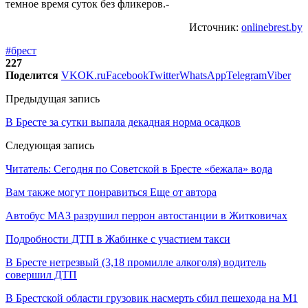
темное время суток без фликеров.-
Источник:
onlinebrest.by
#брест
227
Поделится
VK
OK.ru
Facebook
Twitter
WhatsApp
Telegram
Viber
Предыдущая запись
В Бресте за сутки выпала декадная норма осадков
Следующая запись
Читатель: Сегодня по Советской в Бресте «бежала» вода
Вам также могут понравиться
Еще от автора
Автобус МАЗ разрушил перрон автостанции в Житковичах
Подробности ДТП в Жабинке с участием такси
В Бресте нетрезвый (3,18 промилле алкоголя) водитель
совершил ДТП
В Брестской области грузовик насмерть сбил пешехода на М1