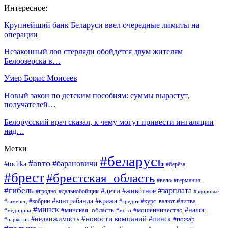
Интересное:
Крупнейший банк Беларуси ввел очередные лимиты на
операции
Незаконный лов стерляди обойдется двум жителям
Белоозерска в…
Умер Борис Моисеев
Новый закон по детским пособиям: суммы вырастут,
получателей…
Белорусский врач сказал, к чему могут привести ингаляции
над…
Метки
#беларусь
#авто
#барановичи
#tochka
#берёза
#брест
#брестская_область
#вело
#германия
#гибель
#дети
#зарплата
#животное
#гродно
#дальнобойщик
#здоровье
#контрабанда
#кража
#кобрин
#курс_валют
#литва
#каменец
#кредит
#минск
#налог
#мошенничество
#минская_область
#медицина
#мото
#новости компаний
#недвижимость
#пинск
#пожар
#наркотик