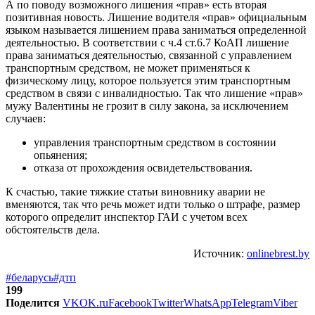
А по поводу возможного лишения «прав» есть вторая
позитивная новость. Лишение водителя «прав» официальным
языком называется лишением права заниматься определенной
деятельностью. В соответствии с ч.4 ст.6.7 КоАП лишение
права заниматься деятельностью, связанной с управлением
транспортным средством, не может применяться к
физическому лицу, которое пользуется этим транспортным
средством в связи с инвалидностью. Так что лишение «прав»
мужу Валентины не грозит в силу закона, за исключением
случаев:
управления транспортным средством в состоянии
опьянения;
отказа от прохождения освидетельствования.
К счастью, такие тяжкие статьи виновнику аварии не
вменяются, так что речь может идти только о штрафе, размер
которого определит инспектор ГАИ с учетом всех
обстоятельств дела.
Источник:
onlinebrest.by
#беларусь
#дтп
199
Поделится
VK
OK.ru
Facebook
Twitter
WhatsApp
Telegram
Viber