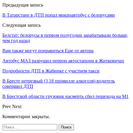
Предыдущая запись
В Татарстане в ДТП попал микроавтобус с белорусами
Следующая запись
Белстат: белорусы в первом полугодии зарабатывали больше,
чем год назад
Вам также могут понравиться
Еще от автора
Автобус МАЗ разрушил перрон автостанции в Житковичах
Подробности ДТП в Жабинке с участием такси
В Бресте нетрезвый (3,18 промилле алкоголя) водитель
совершил ДТП
В Брестской области грузовик насмерть сбил пешехода на М1
Prev
Next
Комментарии закрыты.