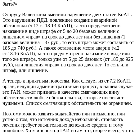
быть?»
Супругу Валентины вменили нарушение двух статей КоАП.
Это нарушение ПДД, повлекшее создание аварийной
обстановки (ч.12 ст.18.13 КоАП), за что предусмотрено
наказание в виде штрафа от 5 до 20 базовых величин с
лишением «прав» на срок до двух лет или без лишения (1
базовая величина – 37 руб., то есть штраф может составить от
185 до 740 руб.). А также оставление места аварии (ч.2
ст.18.16 КоАП), за что предусмотрено наказание в виде или
того же штрафа, только уже от 5 до 25 базовых (от 185 до 925
руб.), или лишения «прав» на срок до двух лет. То есть или
штраф, или лишение.
А теперь к приятным новостям. Как следует из ст.7.2 КоАП,
орган, ведущий административный процесс, в нашем случае
это ГАИ, может признать в качестве смягчающих вину
обстоятельств любые обстоятельства, которые посчитает
нужными. Список смягчающих обстоятельств не ограничен.
Поэтому можно заявить ходатайство или письменно, или
устно о том, что источник дохода небольшой, стоимость
лечения требует значительных денежных средств и тому
подобное. Хотя инспектор ГАИ и сам это, скорее всего, учтет.