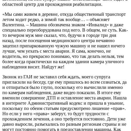
областной центр для прохождения реабилитации.
«Мы сами живем в деревне, откуда общественный транспорт
летом ходит редко, а зимой так вообще… – объясняет
Валентина. – Машина обозначена знаком «Инвалид» и даже
специально переоборудована под него. В общем, не суть. Как-
то вечером муж мне сказал, что, будучи в городе три дня
назад, после посещения медицинского центра нечаянно
зацепил припаркованную чужую машину и не нашел ничего
лучше, чем уехать с места аварии. Я сама, конечно, не
водитель, но прекрасно понимаю, что так делать нельзя, тем
более когда практически на каждом здании камера уличного
наблюдения висит. Найдут же!
Звонок из ГАИ не заставил себя ждать, моего супруга
пригласили на беседу, где ему пришлось во всем сознаться, да
и отпираться было глупо, поскольку его вычислили именно
по камерам наблюдения, даже видео показали. В итоге ему
вменили совершение ДТП и оставление места аварии. Нашла
в интернете Административный кодекс и пришла в уныние,
поскольку по обеим статьям предусмотрено лишение «прав».
Но если у него «права» заберут, то будут трудности с
прохождением лечения, а оно требуется постоянно. Дети уже
давно выросли, разъехались по разным регионам страны и не
могут постоянно помогать в предоставлении машины. Как