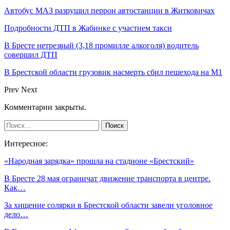
Автобус МАЗ разрушил перрон автостанции в Житковичах
Подробности ДТП в Жабинке с участием такси
В Бресте нетрезвый (3,18 промилле алкоголя) водитель
совершил ДТП
В Брестской области грузовик насмерть сбил пешехода на М1
Prev
Next
Комментарии закрыты.
Интересное:
«Народная зарядка» прошла на стадионе «Брестский»
В Бресте 28 мая ограничат движение транспорта в центре.
Как…
За хищение солярки в Брестской области завели уголовное
дело…