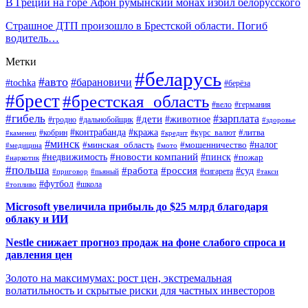
В Греции на горе Афон румынский монах избил белорусского
Страшное ДТП произошло в Брестской области. Погиб
водитель…
Метки
#беларусь
#авто
#барановичи
#tochka
#берёза
#брест
#брестская_область
#вело
#германия
#гибель
#дети
#зарплата
#животное
#гродно
#дальнобойщик
#здоровье
#контрабанда
#кража
#кобрин
#курс_валют
#литва
#каменец
#кредит
#минск
#налог
#мошенничество
#минская_область
#медицина
#мото
#новости компаний
#недвижимость
#пинск
#пожар
#наркотик
#польша
#работа
#россия
#суд
#сигарета
#приговор
#пьяный
#такси
#футбол
#школа
#топливо
Microsoft увеличила прибыль до $25 млрд благодаря
облаку и ИИ
Nestle снижает прогноз продаж на фоне слабого спроса и
давления цен
Золото на максимумах: рост цен, экстремальная
волатильность и скрытые риски для частных инвесторов