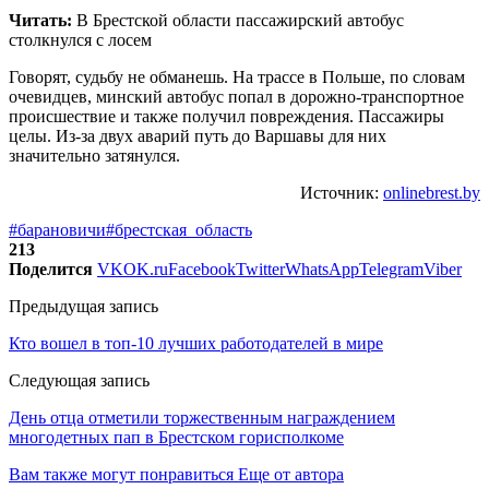
Читать:
В Брестской области пассажирский автобус
столкнулся с лосем
Говорят, судьбу не обманешь. На трассе в Польше, по словам
очевидцев, минский автобус попал в дорожно-транспортное
происшествие и также получил повреждения. Пассажиры
целы. Из-за двух аварий путь до Варшавы для них
значительно затянулся.
Источник:
onlinebrest.by
#барановичи
#брестская_область
213
Поделится
VK
OK.ru
Facebook
Twitter
WhatsApp
Telegram
Viber
Предыдущая запись
Кто вошел в топ-10 лучших работодателей в мире
Следующая запись
День отца отметили торжественным награждением
многодетных пап в Брестском горисполкоме
Вам также могут понравиться
Еще от автора