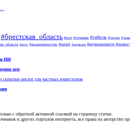
ю…
#брестская_область
#гибель
#вело
#гродно
#даль
#германия
#налог
#новос
#мошенничество
#недвижимость
ая_область
#мото
#наркотик
 и ИИ
ления цен
 и скрытые риски для частных инвесторов
иции
олько с обратной активной ссылкой на страницу статьи.
чников и других порталов интернета, все права на авторство п