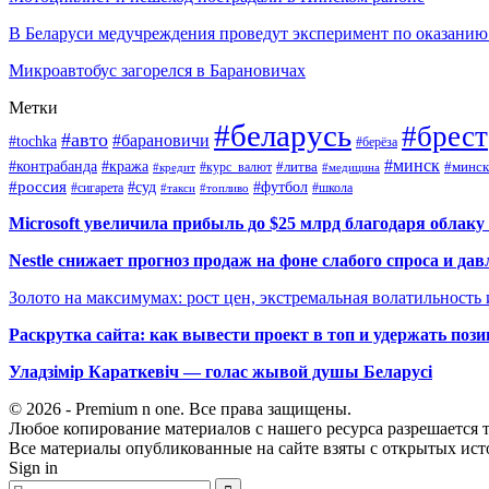
В Беларуси медучреждения проведут эксперимент по оказани
Микроавтобус загорелся в Барановичах
Метки
#беларусь
#брест
#авто
#барановичи
#tochka
#берёза
#минск
#контрабанда
#кража
#курс_валют
#литва
#минск
#кредит
#медицина
#россия
#футбол
#суд
#сигарета
#школа
#топливо
#такси
Microsoft увеличила прибыль до $25 млрд благодаря облаку
Nestle снижает прогноз продаж на фоне слабого спроса и дав
Золото на максимумах: рост цен, экстремальная волатильность
Раскрутка сайта: как вывести проект в топ и удержать поз
Уладзімір Караткевіч — голас жывой душы Беларусі
© 2026 - Premium n one. Все права защищены.
Любое копирование материалов с нашего ресурса разрешается т
Все материалы опубликованные на сайте взяты с открытых исто
Sign in