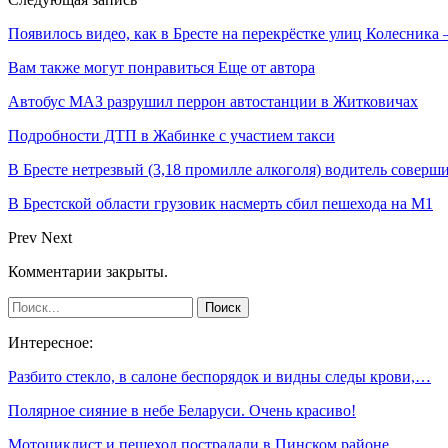
Появилось видео, как в Бресте на перекрёстке улиц Колесник
Вам также могут понравиться
Еще от автора
Автобус МАЗ разрушил перрон автостанции в Житковичах
Подробности ДТП в Жабинке с участием такси
В Бресте нетрезвый (3,18 промилле алкоголя) водитель совер
В Брестской области грузовик насмерть сбил пешехода на М1
Prev
Next
Комментарии закрыты.
Интересное:
Разбито стекло, в салоне беспорядок и видны следы крови,…
Полярное сияние в небе Беларуси. Очень красиво!
Мотоциклист и пешеход пострадали в Пинском районе