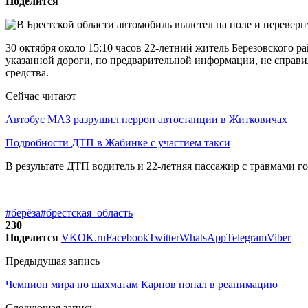
Поделится
30 октября около 15:10 часов 22-летний житель Березовского 
указанной дороги, по предварительной информации, не справи
средства.
Сейчас читают
Автобус МАЗ разрушил перрон автостанции в Житковичах
Подробности ДТП в Жабинке с участием такси
В результате ДТП водитель и 22-летняя пассажир с травмами г
#берёза
#брестская_область
230
Поделится
VK
OK.ru
Facebook
Twitter
WhatsApp
Telegram
Viber
Предыдущая запись
Чемпион мира по шахматам Карпов попал в реанимацию
Следующая запись