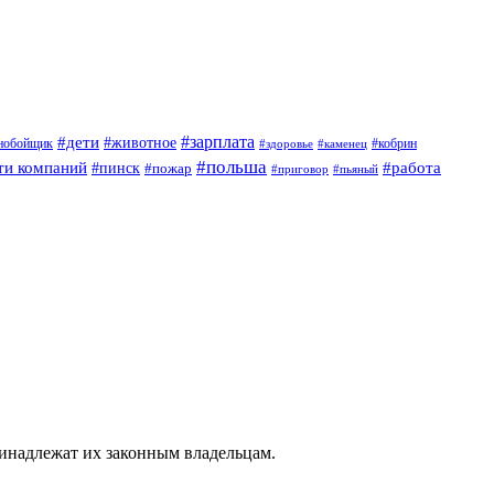
#дети
#зарплата
#животное
нобойщик
#кобрин
#здоровье
#каменец
#польша
ти компаний
#работа
#пинск
#пожар
#приговор
#пьяный
ринадлежат их законным владельцам.