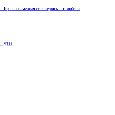
а — Краснознаменная столкнулись автомобили
шил ДТП