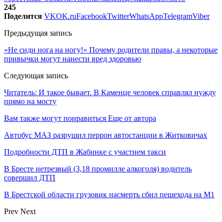
245
Поделится
VK
OK.ru
Facebook
Twitter
WhatsApp
Telegram
Viber
Предыдущая запись
«Не сиди нога на ногу!» Почему родители правы, а некоторые
привычки могут нанести вред здоровью
Следующая запись
Читатель: И такое бывает. В Каменце человек справлял нужду
прямо на мосту
Вам также могут понравиться
Еще от автора
Автобус МАЗ разрушил перрон автостанции в Житковичах
Подробности ДТП в Жабинке с участием такси
В Бресте нетрезвый (3,18 промилле алкоголя) водитель
совершил ДТП
В Брестской области грузовик насмерть сбил пешехода на М1
Prev
Next