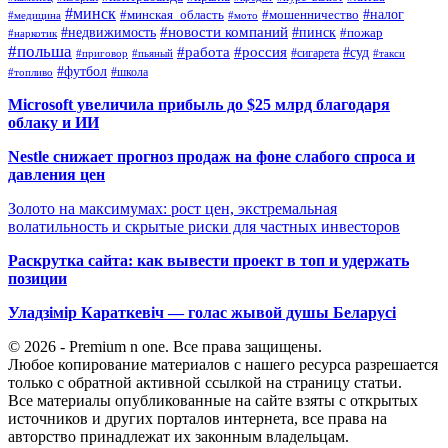
#минск
#налог
#мошенничество
#минская_область
#медицина
#мото
#новости компаний
#недвижимость
#пинск
#пожар
#наркотик
#польша
#работа
#россия
#суд
#сигарета
#приговор
#пьяный
#такси
#футбол
#школа
#топливо
Microsoft увеличила прибыль до $25 млрд благодаря
облаку и ИИ
Nestle снижает прогноз продаж на фоне слабого спроса и
давления цен
Золото на максимумах: рост цен, экстремальная
волатильность и скрытые риски для частных инвесторов
Раскрутка сайта: как вывести проект в топ и удержать
позиции
Уладзімір Караткевіч — голас жывой душы Беларусі
© 2026 - Premium n one. Все права защищены.
Любое копирование материалов с нашего ресурса разрешается
только с обратной активной ссылкой на страницу статьи.
Все материалы опубликованные на сайте взяты с открытых
источников и других порталов интернета, все права на
авторство принадлежат их законным владельцам.