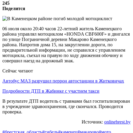
245
Поделится
06 июля около 20:40 часов 22-летний житель Каменецкого
района управлял мотоциклом «HONDA CBF600F» и двигался
по улице Пограничной деревни Макарово Каменецкого
района. Напротив дома 15, на закруглении дороги, по
предварительной информации, не справился с управлением
мотоцикла, съехал на правую по ходу движения обочину и
совершил наезд на дорожный знак.
Сейчас читают
Автобус МАЗ разрушил перрон автостанции в Житковичах
Подробности ДТП в Жабинке с участием такси
В результате ДТП водитель с травмами был госпитализирован
в учреждение здравоохранения, где скончался. Проводится
проверка.
Источник:
onlinebrest.by
#брестская_область
#гибель
#каменец
#макарово
#мото