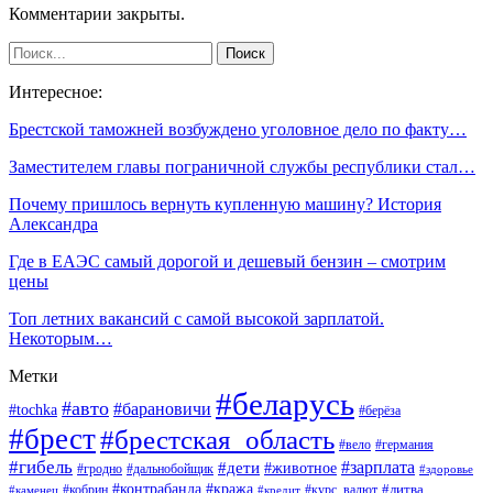
Комментарии закрыты.
Интересное:
Брестской таможней возбуждено уголовное дело по факту…
Заместителем главы пограничной службы республики стал…
Почему пришлось вернуть купленную машину? История
Александра
Где в ЕАЭС самый дорогой и дешевый бензин – смотрим
цены
Топ летних вакансий с самой высокой зарплатой.
Некоторым…
Метки
#беларусь
#авто
#барановичи
#tochka
#берёза
#брест
#брестская_область
#вело
#германия
#гибель
#дети
#зарплата
#животное
#гродно
#дальнобойщик
#здоровье
#контрабанда
#кража
#кобрин
#курс_валют
#литва
#каменец
#кредит