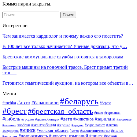
Комментарии закрыты.
Интересное:
Чем занимается кардиолог и почему важно его посетить?
В 100 лет все только начинается? Ученые доказали, что у…
Брестские коммунальные службы готовятся к заморозкам
Быстрые машины на гоночной трассе. Брест примет третий
этап…
Готовится тематический аукцион, на котором все объекты в…
Метки
#беларусь
#авто
#барановичи
#tochka
#берёза
#брест
#брестская_область
#вело
#германия
#гибель
#дети
#зарплата
#животное
#гродно
#дальнобойщик
#здоровье
#контрабанда
#кража
#кобрин
#курс_валют
#литва
#каменец
#кредит
#минск
#налог
#мошенничество
#минская_область
#медицина
#мото
#новости компаний
#недвижимость
#пинск
#пожар
#наркотик