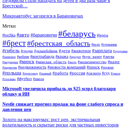
Педофилы стали нападать на детей в два раза чаще в
Брестской…
Микроавтобус загорелся в Барановичах
Метки
#беларусь
#авто
#барановичи
#tochka
#берёза
#брест
#брестская_область
#вело
#германия
#гибель
#дети
#зарплата
#животное
#гродно
#дальнобойщик
#здоровье
#контрабанда
#кража
#кобрин
#курс_валют
#литва
#каменец
#кредит
#минск
#налог
#мошенничество
#минская_область
#медицина
#мото
#новости компаний
#недвижимость
#пинск
#пожар
#наркотик
#польша
#работа
#россия
#суд
#сигарета
#приговор
#пьяный
#такси
#футбол
#школа
#топливо
Microsoft увеличила прибыль до $25 млрд благодаря
облаку и ИИ
Nestle снижает прогноз продаж на фоне слабого спроса и
давления цен
Золото на максимумах: рост цен, экстремальная
волатильность и скрытые риски для частных инвесторов