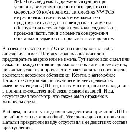
№3: «В исследуемой дорожной ситуации при
условии движения транспортного средства со
скоростью 90 км/ч водитель автомобиля VW Polo
не располагал технической возможностью
предотвратить наезд на пешехода как с момента
обнаружения велосипеда и пешехода, сидящего на
проезжей части, так и с момента обнаружения
объемных предметов на проезжей части дороги».
А зачем три экспертизы? Ответ на поверхности: чтобы
определить, имела Наталья реальную возможность
предотвратить аварию или не имела. Тут важно все: сидел или
лежал пешеход, состояние дорожного покрытия, время суток,
погодные условия и прочее, что может влиять на восприятие
водителем дорожной обстановки. Кстати, в автомобиле
Натальи эксперты нашли технические неисправности,
имевшиеся еще до ДТП, но, по их мнению, они не находились
в причинно-следственной связи с самой аварией. И да,
отсутствовал техосмотр, что также было отражено в
материалах дела.
В общем, по итогам следственных действий причиной ДТП с
погибшим стал сам погибший. Уголовное дело в отношении
Натальи прекратили ввиду отсутствия в ее действиях состава
преступления.