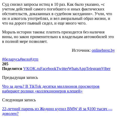
Суд снизил запросы истиц в 10 раз. Как было указано, «с
учетом действий самого погибшего и иных фактических
обстоятельств, доказанных в судебном заседании». Учли, что
он и алкоголь употреблял, и вел аморальный образ жизни, и
что на дороге пьяный сидел, и еще много чего.
Мораль истории такова: платить приходится без наличия
вины, но закон применительно к владельцам автомобилей это
в полной мере позволяет.
Источник:
onlinebrest.by
#беларусь
#вело
#дтп
205
Поделится
VK
OK.ru
Facebook
Twitter
WhatsApp
Telegram
Viber
Предыдущая запись
Что за дичь? В TikTok десятки миллионов просмотров
набирают ролики «коллекционеров клещей»
Следующая запись
22-летний парень из Жодино купил BMW i8 за $100 тысяч —
доволен?