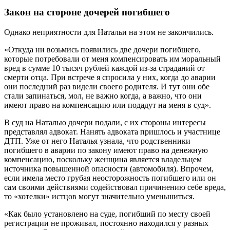
Закон на стороне дочерей погибшего
Однако неприятности для Натальи на этом не закончились.
«Откуда ни возьмись появились две дочери погибшего,
которые потребовали от меня компенсировать им моральный
вред в сумме 10 тысяч рублей каждой из-за страданий от
смерти отца. При встрече я спросила у них, когда до аварии
они последний раз видели своего родителя. И тут они обе
стали запинаться, мол, не важно когда, а важно, что они
имеют право на компенсацию или подадут на меня в суд».
В суд на Наталью дочери подали, с их стороны интересы
представлял адвокат. Нанять адвоката пришлось и участнице
ДТП. Уже от него Наталья узнала, что родственники
погибшего в аварии по закону имеют право на денежную
компенсацию, поскольку женщина является владельцем
источника повышенной опасности (автомобиля). Впрочем,
если имела место грубая неосторожность погибшего или он
сам своими действиями содействовал причинению себе вреда,
то «хотелки» истцов могут значительно уменьшиться.
«Как было установлено на суде, погибший по месту своей
регистрации не проживал, постоянно находился у разных