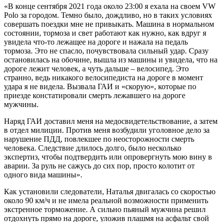
«В конце сентября 2021 года около 23:00 я ехала на своем VW
Polo за городом. Темно было, дождливо, но в таких условиях
совершать поездки мне не привыкать. Машина в нормальном
состоянии, тормоза и свет работают как нужно, как вдруг я
увидела что-то лежащее на дороге и нажала на педаль
тормоза. Это не спасло, почувствовала сильный удар. Сразу
остановилась на обочине, вышла из машины и увидела, что на
дороге лежит человек, а чуть дальше – велосипед. Это
странно, ведь никакого велосипедиста на дороге в момент
удара я не видела. Вызвала ГАИ и «скорую», которые по
приезде констатировали смерть лежавшего на дороге
мужчины.
Наряд ГАИ доставил меня на медосвидетельствование, а затем
в отдел милиции. Против меня возбудили уголовное дело за
нарушение ПДД, повлекшее по неосторожности смерть
человека. Следствие длилось долго, было несколько
экспертиз, чтобы подтвердить или опровергнуть мою вину в
аварии. За руль не сажусь до сих пор, просто колотит от
одного вида машины».
Как установили следователи, Наталья двигалась со скоростью
около 90 км/ч и не имела реальной возможности применить
экстренное торможение. А сильно пьяный мужчина решил
отдохнуть прямо на дороге, уложив плашмя на асфальт свой