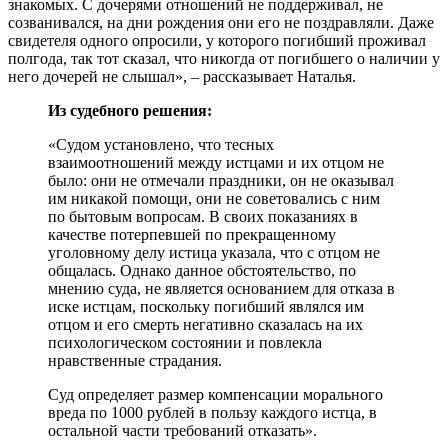
знакомых. С дочерями отношений не поддерживал, не
созванивался, на дни рождения они его не поздравляли. Даже
свидетеля одного опросили, у которого погибший проживал
полгода, так тот сказал, что никогда от погибшего о наличии у
него дочерей не слышал», – рассказывает Наталья.
Из судебного решения:
«Судом установлено, что тесных
взаимоотношений между истцами и их отцом не
было: они не отмечали праздники, он не оказывал
им никакой помощи, они не советовались с ним
по бытовым вопросам. В своих показаниях в
качестве потерпевшей по прекращенному
уголовному делу истица указала, что с отцом не
общалась. Однако данное обстоятельство, по
мнению суда, не является основанием для отказа в
иске истцам, поскольку погибший являлся им
отцом и его смерть негативно сказалась на их
психологическом состоянии и повлекла
нравственные страдания.
Суд определяет размер компенсации морального
вреда по 1000 рублей в пользу каждого истца, в
остальной части требований отказать».