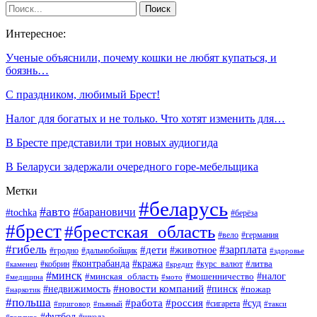
Интересное:
Ученые объяснили, почему кошки не любят купаться, и
боязнь…
С праздником, любимый Брест!
Налог для богатых и не только. Что хотят изменить для…
В Бресте представили три новых аудиогида
В Беларуси задержали очередного горе-мебельщика
Метки
#беларусь
#авто
#барановичи
#tochka
#берёза
#брест
#брестская_область
#вело
#германия
#гибель
#дети
#зарплата
#животное
#гродно
#дальнобойщик
#здоровье
#контрабанда
#кража
#кобрин
#курс_валют
#литва
#каменец
#кредит
#минск
#налог
#мошенничество
#минская_область
#медицина
#мото
#новости компаний
#недвижимость
#пинск
#пожар
#наркотик
#польша
#работа
#россия
#суд
#сигарета
#приговор
#пьяный
#такси
#футбол
#школа
#топливо