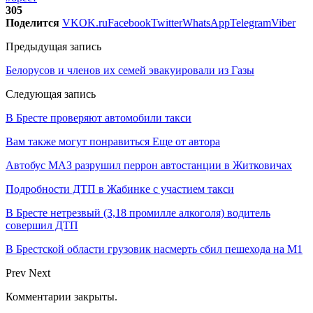
305
Поделится
VK
OK.ru
Facebook
Twitter
WhatsApp
Telegram
Viber
Предыдущая запись
Белорусов и членов их семей эвакуировали из Газы
Следующая запись
В Бресте проверяют автомобили такси
Вам также могут понравиться
Еще от автора
Автобус МАЗ разрушил перрон автостанции в Житковичах
Подробности ДТП в Жабинке с участием такси
В Бресте нетрезвый (3,18 промилле алкоголя) водитель
совершил ДТП
В Брестской области грузовик насмерть сбил пешехода на М1
Prev
Next
Комментарии закрыты.