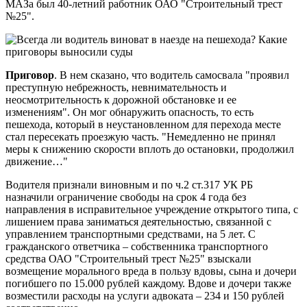
МАЗа был 40-летний работник ОАО "Строительный трест
№25".
Приговор
. В нем сказано, что водитель самосвала "проявил
преступную небрежность, невнимательность и
неосмотрительность к дорожной обстановке и ее
изменениям". Он мог обнаружить опасность, то есть
пешехода, который в неустановленном для перехода месте
стал пересекать проезжую часть. "Немедленно не принял
меры к снижению скорости вплоть до остановки, продолжил
движение…"
Водителя признали виновным и по ч.2 ст.317 УК РБ
назначили ограничение свободы на срок 4 года без
направления в исправительное учреждение открытого типа, с
лишением права заниматься деятельностью, связанной с
управлением транспортными средствами, на 5 лет. С
гражданского ответчика – собственника транспортного
средства ОАО "Строительный трест №25" взыскали
возмещение морального вреда в пользу вдовы, сына и дочери
погибшего по 15.000 рублей каждому. Вдове и дочери также
возместили расходы на услуги адвоката – 234 и 150 рублей