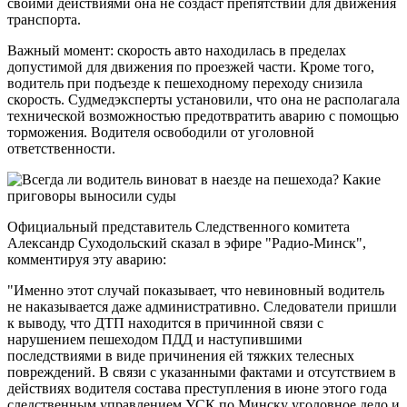
своими действиями она не создаст препятствий для движения
транспорта.
Важный момент: скорость авто находилась в пределах
допустимой для движения по проезжей части. Кроме того,
водитель при подъезде к пешеходному переходу снизила
скорость. Судмедэксперты установили, что она не располагала
технической возможностью предотвратить аварию с помощью
торможения. Водителя освободили от уголовной
ответственности.
Официальный представитель Следственного комитета
Александр Суходольский сказал в эфире "Радио-Минск",
комментируя эту аварию:
"Именно этот случай показывает, что невиновный водитель
не наказывается даже административно. Следователи пришли
к выводу, что ДТП находится в причинной связи с
нарушением пешеходом ПДД и наступившими
последствиями в виде причинения ей тяжких телесных
повреждений. В связи с указанными фактами и отсутствием в
действиях водителя состава преступления в июне этого года
следственным управлением УСК по Минску уголовное дело и