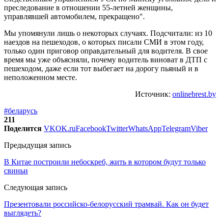
преследование в отношении 55-летней женщины,
управлявшей автомобилем, прекращено".
Мы упомянули лишь о некоторых случаях. Подсчитали: из 10
наездов на пешеходов, о которых писали СМИ в этом году,
только один приговор оправдательный для водителя. В свое
время мы уже объясняли, почему водитель виноват в ДТП с
пешеходом, даже если тот выбегает на дорогу пьяный и в
неположенном месте.
Источник:
onlinebrest.by
#беларусь
211
Поделится
VK
OK.ru
Facebook
Twitter
WhatsApp
Telegram
Viber
Предыдущая запись
В Китае построили небоскреб, жить в котором будут только
свиньи
Следующая запись
Презентовали российско-белорусский трамвай. Как он будет
выглядеть?