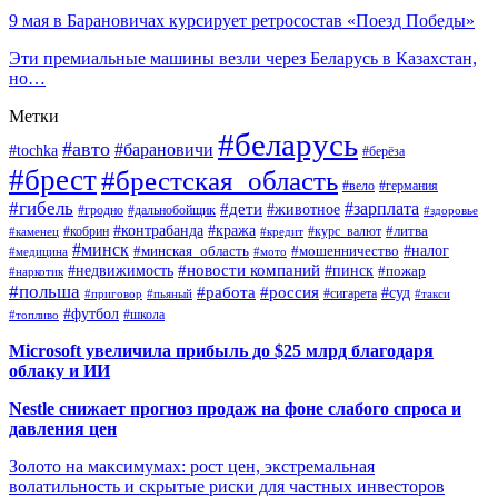
9 мая в Барановичах курсирует ретросостав «Поезд Победы»
Эти премиальные машины везли через Беларусь в Казахстан,
но…
Метки
#беларусь
#авто
#барановичи
#tochka
#берёза
#брест
#брестская_область
#вело
#германия
#гибель
#дети
#зарплата
#животное
#гродно
#дальнобойщик
#здоровье
#контрабанда
#кража
#кобрин
#курс_валют
#литва
#каменец
#кредит
#минск
#налог
#мошенничество
#минская_область
#медицина
#мото
#новости компаний
#недвижимость
#пинск
#пожар
#наркотик
#польша
#работа
#россия
#суд
#сигарета
#приговор
#пьяный
#такси
#футбол
#школа
#топливо
Microsoft увеличила прибыль до $25 млрд благодаря
облаку и ИИ
Nestle снижает прогноз продаж на фоне слабого спроса и
давления цен
Золото на максимумах: рост цен, экстремальная
волатильность и скрытые риски для частных инвесторов