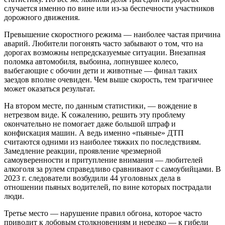
случается именно по вине или из-за беспечности участников
дорожного движения.
Превышение скоростного режима — наиболее частая причина
аварий. Любители погонять часто забывают о том, что на
дорогах возможны непредсказуемые ситуации. Внезапная
поломка автомобиля, выбоина, лопнувшее колесо,
выбегающие с обочин дети и животные — финал таких
заездов вполне очевиден. Чем выше скорость, тем трагичнее
может оказаться результат.
На втором месте, по данным статистики, — вождение в
нетрезвом виде. К сожалению, решить эту проблему
окончательно не помогает даже большой штраф и
конфискация машин. А ведь именно «пьяные» ДТП
считаются одними из наиболее тяжких по последствиям.
Замедление реакции, проявление чрезмерной
самоуверенности и притупление внимания — любителей
алкоголя за рулем справедливо сравнивают с самоубийцами. В
2023 г. следователи возбудили 44 уголовных дела в
отношении пьяных водителей, по вине которых пострадали
люди.
Третье место — нарушение правил обгона, которое часто
приводит к лобовым столкновениям и нередко — к гибели