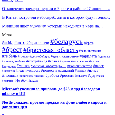
Отключения электроэнергии в Бресте и районе 27 июня —…
В Китае построили небоскреб, жить в котором будут только…
Милиция ищет мужчину, который находился в кафе на…
Метки
#беларусь
#авто
#барановичи
#tochka
#берёза
#брест
#брестская_область
#вело
#германия
#гибель
#дети
#зарплата
#животное
#гродно
#дальнобойщик
#здоровье
#контрабанда
#кража
#кобрин
#курс_валют
#литва
#каменец
#кредит
#минск
#налог
#мошенничество
#минская_область
#медицина
#мото
#новости компаний
#недвижимость
#пинск
#пожар
#наркотик
#польша
#работа
#россия
#суд
#сигарета
#приговор
#пьяный
#такси
#футбол
#школа
#топливо
Microsoft увеличила прибыль до $25 млрд благодаря
облаку и ИИ
Nestle снижает прогноз продаж на фоне слабого спроса и
давления цен