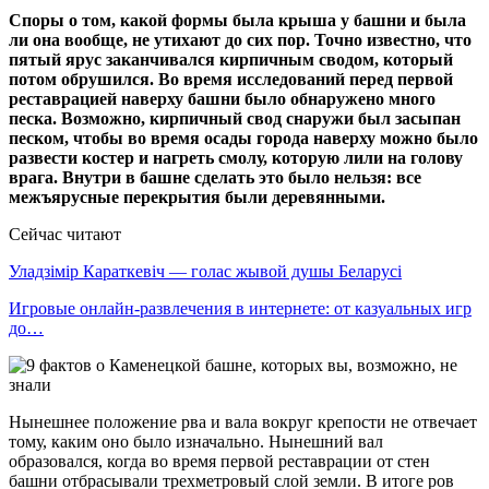
Споры о том, какой формы была крыша у башни и была
ли она вообще, не утихают до сих пор. Точно известно, что
пятый ярус заканчивался кирпичным сводом, который
потом обрушился. Во время исследований перед первой
реставрацией наверху башни было обнаружено много
песка. Возможно, кирпичный свод снаружи был засыпан
песком, чтобы во время осады города наверху можно было
развести костер и нагреть смолу, которую лили на голову
врага. Внутри в башне сделать это было нельзя: все
межъярусные перекрытия были деревянными.
Сейчас читают
Уладзімір Караткевіч — голас жывой душы Беларусі
Игровые онлайн-развлечения в интернете: от казуальных игр
до…
Нынешнее положение рва и вала вокруг крепости не отвечает
тому, каким оно было изначально. Нынешний вал
образовался, когда во время первой реставрации от стен
башни отбрасывали трехметровый слой земли. В итоге ров