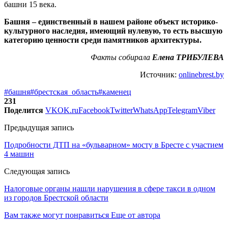
башни 15 века.
Башня – единственный в нашем районе объект историко-
культурного наследия, имеющий нулевую, то есть высшую
категорию ценности среди памятников архитектуры.
Факты собирала
Елена ТРИБУЛЕВА
Источник:
onlinebrest.by
#башня
#брестская_область
#каменец
231
Поделится
VK
OK.ru
Facebook
Twitter
WhatsApp
Telegram
Viber
Предыдущая запись
Подробности ДТП на «бульварном» мосту в Бресте с участием
4 машин
Следующая запись
Налоговые органы нашли нарушения в сфере такси в одном
из городов Брестской области
Вам также могут понравиться
Еще от автора