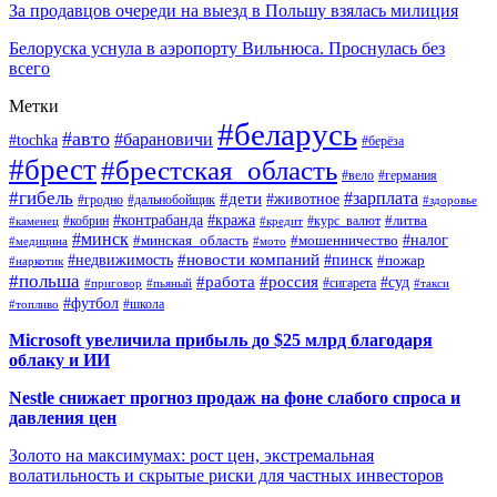
За продавцов очереди на выезд в Польшу взялась милиция
Белоруска уснула в аэропорту Вильнюса. Проснулась без
всего
Метки
#беларусь
#авто
#барановичи
#tochka
#берёза
#брест
#брестская_область
#вело
#германия
#гибель
#дети
#зарплата
#животное
#гродно
#дальнобойщик
#здоровье
#контрабанда
#кража
#кобрин
#курс_валют
#литва
#каменец
#кредит
#минск
#налог
#мошенничество
#минская_область
#медицина
#мото
#новости компаний
#недвижимость
#пинск
#пожар
#наркотик
#польша
#работа
#россия
#суд
#сигарета
#приговор
#пьяный
#такси
#футбол
#школа
#топливо
Microsoft увеличила прибыль до $25 млрд благодаря
облаку и ИИ
Nestle снижает прогноз продаж на фоне слабого спроса и
давления цен
Золото на максимумах: рост цен, экстремальная
волатильность и скрытые риски для частных инвесторов