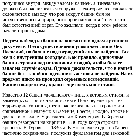
получился внутри, между валом и башней, а изначально
должен был располагаться снаружи. Некоторые исследователи
склоняются к выводу, что ров вокруг башни был не
искусственного, а природного происхождения. То есть это
был естественный овраг. Его засыпали, когда в этом районе
начали строить дома.
Подземный ход из башни не описан ни в одном архивном
документе. О его существовании упоминает лишь Лев
Паевский, но больше подтверждений ему не найдено. Так
же и с внутренним колодцем. Как правило, одиночные
башни строили над источником с водой, чтобы был ее
запас на случай осады. Однако доказательств, что в нашей
башне был такой колодец, опять же пока не найдено. На их
предмет никто не проводил серьезных исследований.
Башня по-прежнему хранит еще очень много тайн.
Известно 12 башен «волынского» типа, к которым относят и
каменецкую. Три из них описаны в Польше, еще три – на
территории Украины, шесть располагались на территории
современной Беларуси: в Каменце, Бресте, Гродно, Турове и
две в Новогрудке. Уцелела только Каменецкая. В Берестье
башню разобрали на кирпич в 1836 году, когда строили
крепость. В Турове – в 1830-м. В Новогрудке одна из башен
частично сохранилась, послужив фундаментом для замковой