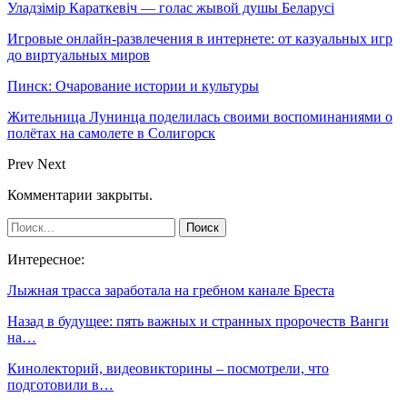
Уладзімір Караткевіч — голас жывой душы Беларусі
Игровые онлайн-развлечения в интернете: от казуальных игр
до виртуальных миров
Пинск: Очарование истории и культуры
Жительница Лунинца поделилась своими воспоминаниями о
полётах на самолете в Солигорск
Prev
Next
Комментарии закрыты.
Интересное:
Лыжная трасса заработала на гребном канале Бреста
Назад в будущее: пять важных и странных пророчеств Ванги
на…
Кинолекторий, видеовикторины – посмотрели, что
подготовили в…