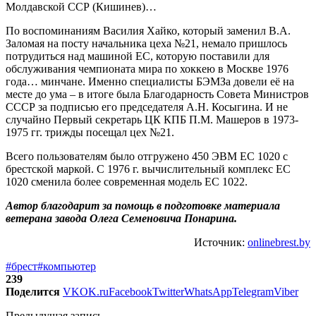
Молдавской ССР (Кишинев)…
По воспоминаниям Василия Хайко, который заменил В.А.
Заломая на посту начальника цеха №21, немало пришлось
потрудиться над машиной ЕС, которую поставили для
обслуживания чемпионата мира по хоккею в Москве 1976
года… минчане. Именно специалисты БЭМЗа довели её на
месте до ума – в итоге была Благодарность Совета Министров
СССР за подписью его председателя А.Н. Косыгина. И не
случайно Первый секретарь ЦК КПБ П.М. Машеров в 1973-
1975 гг. трижды посещал цех №21.
Всего пользователям было отгружено 450 ЭВМ ЕС 1020 с
брестской маркой. С 1976 г. вычислительный комплекс ЕС
1020 сменила более современная модель ЕС 1022.
Автор благодарит за помощь в подготовке материала
ветерана завода Олега Семеновича Понарина.
Источник:
onlinebrest.by
#брест
#компьютер
239
Поделится
VK
OK.ru
Facebook
Twitter
WhatsApp
Telegram
Viber
Предыдущая запись