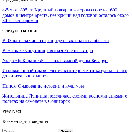
4-5 мая 1895 гг. Крупный пожар, в котором сгорело 1600
домов в центре Бреста, без крыши над головой осталось около
30 тысяч горожан
Следующая запись
ВОЗ назвала число стран, где выявлена оспа обезьян
Вам также могут понравиться
Еще от автора
Уладзімір Караткевіч — голас жывой душы Беларусі
Игровые онлайн-развлечения в интернете: от казуальных игр
до виртуальных миров
Пинск: Очарование истории и культуры
Жительница Лунинца поделилась своими воспоминаниями о
полётах на самолете в Солигорск
Prev
Next
Комментарии закрыты.