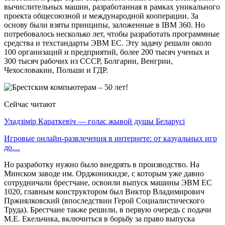
вычислительных машин, разработанная в рамках уникального
проекта общесоюзной и международной кооперации. За
основу были взяты принципы, заложенные в IBM 360. Но
потребовалось несколько лет, чтобы разработать программные
средства и техстандарты ЭВМ ЕС. Эту задачу решали около
100 организаций и предприятий, более 200 тысяч ученых и
300 тысяч рабочих из СССР, Болгарии, Венгрии,
Чехословакии, Польши и ГДР.
Сейчас читают
Уладзімір Караткевіч — голас жывой душы Беларусі
Игровые онлайн-развлечения в интернете: от казуальных игр
до…
Но разработку нужно было внедрять в производство. На
Минском заводе им. Орджоникидзе, с которым уже давно
сотрудничали брестчане, освоили выпуск машины ЭВМ ЕС
1020, главным конструктором был Виктор Владимирович
Пржиялковский (впоследствии Герой Социалистического
Труда). Брестчане также решили, в первую очередь с подачи
М.Е. Екельчика, включиться в борьбу за право выпуска