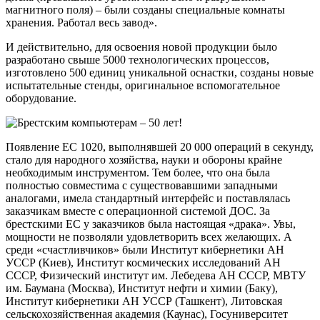
магнитного поля) – были созданы специальные комнаты
хранения. Работал весь завод».
И действительно, для освоения новой продукции было
разработано свыше 5000 технологических процессов,
изготовлено 500 единиц уникальной оснастки, созданы новые
испытательные стенды, оригинальное вспомогательное
оборудование.
Появление ЕС 1020, выполнявшей 20 000 операций в секунду,
стало для народного хозяйства, науки и обороны крайне
необходимым инструментом. Тем более, что она была
полностью совместима с существовавшими западными
аналогами, имела стандартный интерфейс и поставлялась
заказчикам вместе с операционной системой ДОС. За
брестскими ЕС у заказчиков была настоящая «драка». Увы,
мощности не позволяли удовлетворить всех желающих. А
среди «счастливчиков» были Институт кибернетики АН
УССР (Киев), Институт космических исследований АН
СССР, Физический институт им. Лебедева АН СССР, МВТУ
им. Баумана (Москва), Институт нефти и химии (Баку),
Институт кибернетики АН УССР (Ташкент), Литовская
сельскохозяйственная академия (Каунас), Госуниверситет