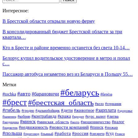
Интересное:
В Брестской области открыли новую ферму
В консолидированный бюджет Брестской области за три
квартала…
Кто в Бресте и районе временно останется без света 10-14…
Белорус купил водительское удостоверение в метро и попал
с…
Пассажир автобуса незаметно вез из Беларуси в Польшу 55…
Метки
#беларусь
#авто
#барановичи
#tochka
#берёза
#брест
#брестская_область
#вело
#германия
#гибель
#дети
#зарплата
#животное
#гродно
#дальнобойщик
#здоровье
#контрабанда
#кража
#кобрин
#курс_валют
#литва
#каменец
#кредит
#минск
#налог
#мошенничество
#минская_область
#медицина
#мото
#новости компаний
#недвижимость
#пинск
#пожар
#наркотик
#польша
#работа
#россия
#суд
#сигарета
#приговор
#пьяный
#такси