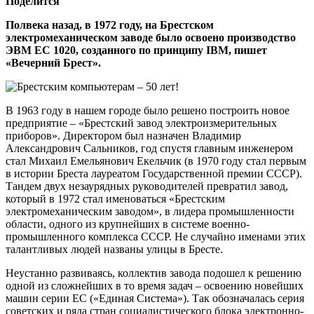
Поделится
Полвека назад, в 1972 году, на Брестском
электромеханическом заводе было освоено производство
ЭВМ ЕС 1020, созданного по принципу IBM, пишет
«Вечерний Брест».
В 1963 году в нашем городе было решено построить новое
предприятие – «Брестский завод электроизмерительных
приборов». Директором был назначен Владимир
Александрович Сальников, год спустя главным инженером
стал Михаил Емельянович Екельчик (в 1970 году стал первым
в истории Бреста лауреатом Государственной премии СССР).
Тандем двух незаурядных руководителей превратил завод,
который в 1972 стал именоваться «Брестским
электромеханическим заводом», в лидера промышленности
области, одного из крупнейших в системе военно-
промышленного комплекса СССР. Не случайно именами этих
талантливых людей названы улицы в Бресте.
Неустанно развиваясь, коллектив завода подошел к решению
одной из сложнейших в то время задач – освоению новейших
машин серии ЕС («Единая Система»). Так обозначалась серия
советских и ряда стран социалистического блока электронно-