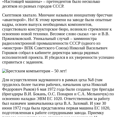
«Настоящей машины» – претендентов было несколько
десятков из разных городов СССР.
Скептиков хватало. Минчане называли инициативу брестчан
«авантюрой». Но! К этому времени на заводе были опытные
кадры, освоен выпуск необходимых компонентов,
существовало конструкторское бюро, возникло стремление к
освоению новой техники. Весомое слово сказал «за» и В.В.
Пржиялковский. Уникальный случай – замминистра
радиоэлектронной промышленности СССР (одного из
«монстров» ВПК Советского Союза) Николай Васильевич
Горшков собрал в кабинете директора завода рядовых
исполнителей проекта. И убедился в их уверенности успешно
справиться с заданием.
Для осуществления задуманного в рамках цеха №8 (там
трудилось более тысячи рабочих, начальник цеха Николай
Федорович Рыков) 6 мая 1972 года были созданы три бригады
(бригадиры В.И. Бокань, О.С. Понарин и С.А. Мельничук) по
освоению наладки ЭВМ ЕС 1020. Ответственным за работу
был назначен замначальника цеха В.А. Заломай. И уже 30
июня 1972 года была представлена первая машина ЕС 1020,
подготовленная к работе сотрудниками завода. Приемку