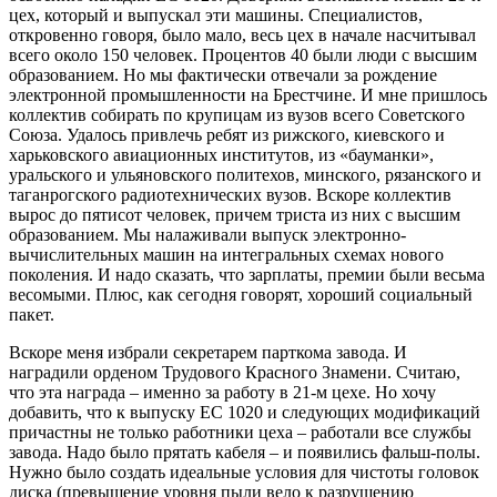
цех, который и выпускал эти машины. Специалистов,
откровенно говоря, было мало, весь цех в начале насчитывал
всего около 150 человек. Процентов 40 были люди с высшим
образованием. Но мы фактически отвечали за рождение
электронной промышленности на Брестчине. И мне пришлось
коллектив собирать по крупицам из вузов всего Советского
Союза. Удалось привлечь ребят из рижского, киевского и
харьковского авиационных институтов, из «бауманки»,
уральского и ульяновского политехов, минского, рязанского и
таганрогского радиотехнических вузов. Вскоре коллектив
вырос до пятисот человек, причем триста из них с высшим
образованием. Мы налаживали выпуск электронно-
вычислительных машин на интегральных схемах нового
поколения. И надо сказать, что зарплаты, премии были весьма
весомыми. Плюс, как сегодня говорят, хороший социальный
пакет.
Вскоре меня избрали секретарем парткома завода. И
наградили орденом Трудового Красного Знамени. Считаю,
что эта награда – именно за работу в 21-м цехе. Но хочу
добавить, что к выпуску ЕС 1020 и следующих модификаций
причастны не только работники цеха – работали все службы
завода. Надо было прятать кабеля – и появились фальш-полы.
Нужно было создать идеальные условия для чистоты головок
диска (превышение уровня пыли вело к разрушению