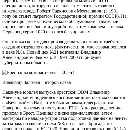
первого экземпляра вела специальная комиссия из 11
специалистов, которую возглавлял заместитель главного
инженера завода Роберт Саркисович Мечташвили (в 1981
году он станет лауреатом Государственной премии СССР). На
основе программы технического обслуживания тщательно
«прогнали» все блоки и устройства, затем комплекс в целом.
Первенец серии 1020 оказался безупречным.
Опыт показал, что для производства таких машин требуется
создание отдельного цеха (фактически он уже сформировался
в цехе №8). Новый цех №21 возглавил Владимир
Александрович Заломай. В 1994-2000 гг. он будет
губернатором области.
Владимир Заломай – второй слева
Накануне юбилея выпуска брестской ЭВМ Владимир
Александрович поделился воспоминаниями об этом событии
с «Вечеркой»: «На флоте я был моряком-телеграфистом.
Наверное, поэтому и поступил в РТИ. А по распределению
приехал в Брест. Начинал с инженера-наладчика, затем
мастером по наладке устройства подготовки данных на ленте,
затем зам. начальника цеха №8, возглавлял бригады по
освоению наладки ЕС 1020. Доверили возглавить новый 21-й