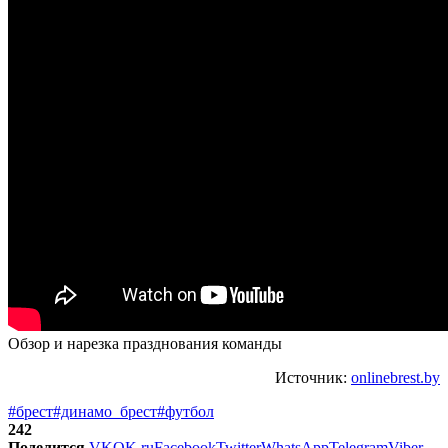
Обзор и нарезка празднования команды
Источник:
onlinebrest.by
#брест
#динамо_брест
#футбол
242
Поделится
VK
OK.ru
Facebook
Twitter
WhatsApp
Telegram
Viber