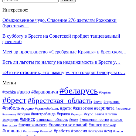
Интересное:
Обыкновенное чудо. Спасение 276 жителям Рожковки
(Брестская…
В субботу в Бресте на Советской пройдет танцевальный
флешмоб
​​​​​​​Meet up пространство «Серебряные Крылья» в брестском…
Есть ли льготы по налогу на недвижимость в Бресте у…
«Это не отбойник, это шампур»: что говорят белорусы о…
Метки
#беларусь
#авто
#барановичи
#tochka
#берёза
#брест
#брестская_область
#вело
#германия
#гибель
#дети
#зарплата
#животное
#гродно
#дальнобойщик
#здоровье
#контрабанда
#кража
#кобрин
#курс_валют
#литва
#каменец
#кредит
#минск
#налог
#мошенничество
#минская_область
#медицина
#мото
#новости компаний
#недвижимость
#пинск
#пожар
#наркотик
#польша
#работа
#россия
#суд
#сигарета
#приговор
#пьяный
#такси