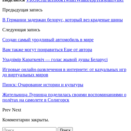
Предыдущая запись
В Германии задержан белорус, который вез краденые шины
Следующая запись
Создан самый уродливый автомобиль в мире
Вам также могут понравиться
Еще от автора
Уладзімір Караткевіч — голас жывой душы Беларусі
Игровые онлайн-развлечения в интернете: от казуальных игр
до виртуальных миров
Пинск: Очарование истории и культуры
Жительница Лунинца поделилась своими воспоминаниями о
полётах на самолете в Солигорск
Prev
Next
Комментарии закрыты.