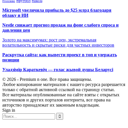
#футбол
#школа
#топливо
Microsoft увеличила прибыль до $25 млрд благодаря
облаку и ИИ
Nestle снижает прогноз продаж на фоне слабого спроса и
давления цен
Золото на максимумах: рост цен, экстремальная
волатильность и скрытые риски для частных инвесторов
Раскрутка сайта: как вывести проект в топ и удержать
позиции
Уладзімір Караткевіч — голас жывой душы Беларусі
© 2026 - Premium n one. Все права защищены.
Любое копирование материалов с нашего ресурса разрешается
только с обратной активной ссылкой на страницу статьи.
Все материалы опубликованные на сайте взяты с открытых
источников и других порталов интернета, все права на
авторство принадлежат их законным владельцам.
Sign in