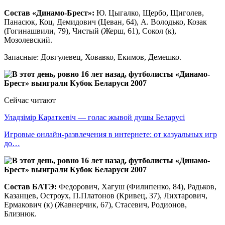
Состав «Динамо-Брест»:
Ю. Цыгалко, Щербо, Щиголев,
Панасюк, Коц, Демидович (Цеван, 64), А. Володько, Козак
(Гогинашвили, 79), Чистый (Жерш, 61), Сокол (к),
Мозолевский.
Запасные: Довгулевец, Ховавко, Екимов, Демешко.
Сейчас читают
Уладзімір Караткевіч — голас жывой душы Беларусі
Игровые онлайн-развлечения в интернете: от казуальных игр
до…
Состав БАТЭ:
Федорович, Хагуш (Филипенко, 84), Радьков,
Казанцев, Остроух, П.Платонов (Кривец, 37), Лихтарович,
Ермакович (к) (Жавнерчик, 67), Стасевич, Родионов,
Близнюк.