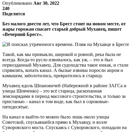
Опубликовано
Авг 30, 2022
240
Поделится
Без малого двести лет, что Брест стоит на новом месте, от
жары горожан спасает старый добрый Мухавец, пишет
«Вечерний Брест».
Такой, как мы привыкли, широкой и ровной, река была не
всегда. Когда-то русло извивалось, как уж, – это и был
первозданный Мухавец. Для судоходства такое никак, и стали
спрямлять, копать канал. А былые извивы поросли аиром и
камышом, заболотились, превратились в старицу.
Мухавец вдоль Шпановичей (Набережной в районе ЗАГСа и
улицы Шевченко) – это всё старица, раскопанная
земснарядами в период массового строительства, и только за
пристанью – канал в том виде, как был в сороковые-
пятидесятые.
На канал и выйти-то можно было лишь около улицы
Советской, спускавшейся прямо к Мухавцу, и возле
Суворовского моста. Спускаясь с Суворовского, попадали на