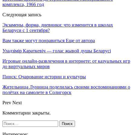
комплекса, 1966 год
Следующая запись
Экзамены, форма, дневники: что изменится в школах
Беларуси с 1 сентября?
Вам также могут понравиться
Еще от автора
Уладзімір Караткевіч — голас жывой душы Беларусі
Игровые онлайн-развлечения в интернете: от казуальных игр
до виртуальных миров
Пинск: Очарование истории и культуры
Жительница Лунинца поделилась своими воспоминаниями о
полётах на самолете в Солигорск
Prev
Next
Комментарии закрыты.
Интересное: