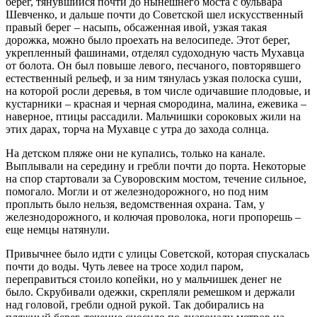
берег, тянувшийся почти до нынешнего моста с бульвара
Шевченко, и дальше почти до Советской шел искусственный
правый берег – насыпь, обсаженная ивой, узкая такая
дорожка, можно было проехать на велосипеде. Этот берег,
укрепленный фашинами, отделял судоходную часть Мухавца
от болота. Он был повыше левого, песчаного, повторявшего
естественный рельеф, и за ним тянулась узкая полоска суши,
на которой росли деревья, в том числе одичавшие плодовые, и
кустарники – красная и черная смородина, малина, ежевика –
наверное, птицы рассадили. Мальчишки сороковых жили на
этих дарах, торча на Мухавце с утра до захода солнца.
На детском пляже они не купались, только на канале.
Выплывали на середину и гребли почти до порта. Некоторые
на спор стартовали за Суворовским мостом, течение сильное,
помогало. Могли и от железнодорожного, но под ним
проплыть было нельзя, ведомственная охрана. Там, у
железнодорожного, и колючая проволока, ноги пропорешь –
еще немцы натянули.
Привычнее было идти с улицы Советской, которая спускалась
почти до воды. Чуть левее на тросе ходил паром,
переправиться стоило копейки, но у мальчишек денег не
было. Скрубивали одежки, скрепляли ремешком и держали
над головой, гребли одной рукой. Так добирались на