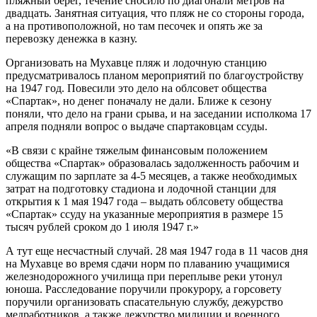
пляжный берег, течение сносило по диагонали метров на
двадцать. Занятная ситуация, что пляж не со стороны города,
а на противоположной, но там песочек и опять же за
перевозку денежка в казну.
Организовать на Мухавце пляж и лодочную станцию
предусматривалось планом мероприятий по благоустройству
на 1947 год. Повесили это дело на облсовет общества
«Спартак», но денег поначалу не дали. Ближе к сезону
поняли, что дело на грани срыва, и на заседании исполкома 17
апреля подняли вопрос о выдаче спартаковцам ссуды.
«В связи с крайне тяжелым финансовым положением
общества «Спартак» образовалась задолженность рабочим и
служащим по зарплате за 4-5 месяцев, а также необходимых
затрат на подготовку стадиона и лодочной станции для
открытия к 1 мая 1947 года – выдать облсовету общества
«Спартак» ссуду на указанные мероприятия в размере 15
тысяч рублей сроком до 1 июля 1947 г.»
А тут еще несчастный случай. 28 мая 1947 года в 11 часов дня
на Мухавце во время сдачи норм по плаванию учащимися
железнодорожного училища при переплыве реки утонул
юноша. Расследование поручили прокурору, а горсовету
поручили организовать спасательную службу, дежурство
медработников, а также дежурство милиции и военного