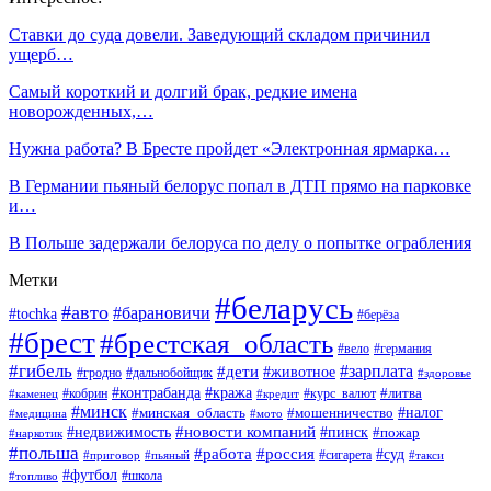
Ставки до суда довели. Заведующий складом причинил
ущерб…
Самый короткий и долгий брак, редкие имена
новорожденных,…
Нужна работа? В Бресте пройдет «Электронная ярмарка…
В Германии пьяный белорус попал в ДТП прямо на парковке
и…
В Польше задержали белоруса по делу о попытке ограбления
Метки
#беларусь
#авто
#барановичи
#tochka
#берёза
#брест
#брестская_область
#вело
#германия
#гибель
#дети
#зарплата
#животное
#гродно
#дальнобойщик
#здоровье
#контрабанда
#кража
#кобрин
#курс_валют
#литва
#каменец
#кредит
#минск
#налог
#мошенничество
#минская_область
#медицина
#мото
#новости компаний
#недвижимость
#пинск
#пожар
#наркотик
#польша
#работа
#россия
#суд
#сигарета
#приговор
#пьяный
#такси
#футбол
#школа
#топливо