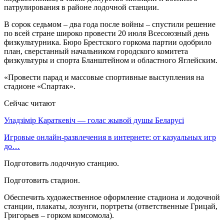
патрулирования в районе лодочной станции.
В сорок седьмом – два года после войны – спустили решение
по всей стране широко провести 20 июля Всесоюзный день
физкультурника. Бюро Брестского горкома партии одобрило
план, сверстанный начальником городского комитета
физкультуры и спорта Бланштейном и областного Яглейским.
«Провести парад и массовые спортивные выступления на
стадионе «Спартак».
Сейчас читают
Уладзімір Караткевіч — голас жывой душы Беларусі
Игровые онлайн-развлечения в интернете: от казуальных игр
до…
Подготовить лодочную станцию.
Подготовить стадион.
Обеспечить художественное оформление стадиона и лодочной
станции, плакаты, лозунги, портреты (ответственные Грицай,
Григорьев – горком комсомола).