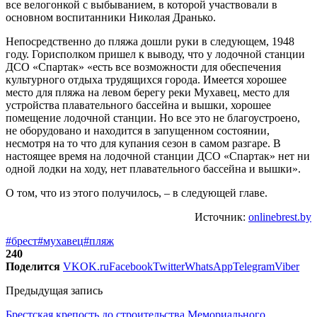
все велогонкой с выбыванием, в которой участвовали в
основном воспитанники Николая Дранько.
Непосредственно до пляжа дошли руки в следующем, 1948
году. Горисполком пришел к выводу, что у лодочной станции
ДСО «Спартак» «есть все возможности для обеспечения
культурного отдыха трудящихся города. Имеется хорошее
место для пляжа на левом берегу реки Мухавец, место для
устройства плавательного бассейна и вышки, хорошее
помещение лодочной станции. Но все это не благоустроено,
не оборудовано и находится в запущенном состоянии,
несмотря на то что для купания сезон в самом разгаре. В
настоящее время на лодочной станции ДСО «Спартак» нет ни
одной лодки на ходу, нет плавательного бассейна и вышки».
О том, что из этого получилось, – в следующей главе.
Источник:
onlinebrest.by
#брест
#мухавец
#пляж
240
Поделится
VK
OK.ru
Facebook
Twitter
WhatsApp
Telegram
Viber
Предыдущая запись
Брестская крепость до строительства Мемориального