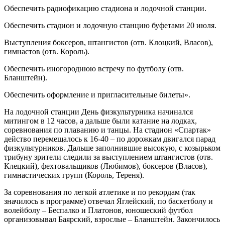
Обеспечить радиофикацию стадиона и лодочной станции.
Обеспечить стадион и лодочную станцию буфетами 20 июля.
Выступления боксеров, штангистов (отв. Клоцкий, Власов),
гимнастов (отв. Король).
Обеспечить иногороднюю встречу по футболу (отв.
Бланштейн).
Обеспечить оформление и пригласительные билеты».
На лодочной станции День физкультурника начинался
митингом в 12 часов, а дальше были катание на лодках,
соревнования по плаванию и танцы. На стадион «Спартак»
действо перемещалось к 16-40 – по дорожкам двигался парад
физкультурников. Дальше заполнившие высокую, с козырьком
трибуну зрители следили за выступлением штангистов (отв.
Клецкий), фехтовальщиков (Любимов), боксеров (Власов),
гимнастических групп (Король, Тереня).
За соревнования по легкой атлетике и по рекордам (так
значилось в программе) отвечал Яглейский, по баскетболу и
волейболу – Беспалко и Платонов, юношеский футбол
организовывал Баярский, взрослые – Бланштейн. Закончилось