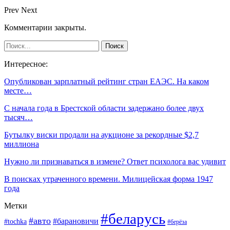
Prev
Next
Комментарии закрыты.
Интересное:
Опубликован зарплатный рейтинг стран ЕАЭС. На каком
месте…
С начала года в Брестской области задержано более двух
тысяч…
Бутылку виски продали на аукционе за рекордные $2,7
миллиона
Нужно ли признаваться в измене? Ответ психолога вас удивит
В поисках утраченного времени. Милицейская форма 1947
года
Метки
#беларусь
#авто
#барановичи
#tochka
#берёза