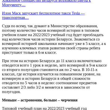
Хоккейное сообщество Беларуси возложило цветы к
Монументу…
Илон Маск запускает беспилотное такси Tesla —
транспортная…
Судя по всему, так думают в Министерстве образования,
поэтому количество часов всемирной истории в типовом
учебном плане на 2022/2023 учебный год будет преобладать
над количеством часов истории Беларуси. Знакомиться со
всемирной историей школьники начинают уже в 5 классе, а к
изучению ключевых этапов развития своей страны ребята
приступают только в 6-м классе.
При этом на историю Беларуси до 11 класса включительно
отводится всего 1 урок в неделю, зато всемирной в 9-м классе
со второго полугодия становится аж по 2 часа. В 10-11-х
классах, где история изучается на повышенном уровне, на
всемирную и историю Беларуси в общей сложности
отводится по 5 часов в неделю: соотношение предметов
составляет 2/3 либо 3/2 и меняется в зависимости от
полугодия.
Меньше – астрономии, больше – черчения
Типовой учебный план на 2022/2023 учебный год