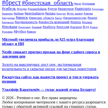
#брест
#брестская_область
#вело
#германия
#гибель
#дети
#зарплата
#животное
#гродно
#дальнобойщик
#здоровье
#контрабанда
#кража
#кобрин
#курс_валют
#литва
#каменец
#кредит
#минск
#налог
#мошенничество
#минская_область
#медицина
#мото
#новости компаний
#недвижимость
#пинск
#пожар
#наркотик
#польша
#работа
#россия
#суд
#сигарета
#приговор
#пьяный
#такси
#футбол
#школа
#топливо
Microsoft увеличила прибыль до $25 млрд благодаря
облаку и ИИ
Nestle снижает прогноз продаж на фоне слабого спроса и
давления цен
Золото на максимумах: рост цен, экстремальная
волатильность и скрытые риски для частных инвесторов
Раскрутка сайта: как вывести проект в топ и удержать
позиции
Уладзімір Караткевіч — голас жывой душы Беларусі
© 2026 - Premium n one. Все права защищены.
Любое копирование материалов с нашего ресурса разрешается
только с обратной активной ссылкой на страницу статьи.