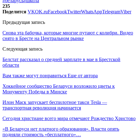
#беларусь
#школа
235
Поделится
VK
OK.ru
Facebook
Twitter
WhatsApp
Telegram
Viber
Предыдущая запись
Снова эта бабочка, которые многие путают с колибри. Видео
снято в Бресте на Центральном рынке
Следующая запись
Белстат рассказал о средней зарплате в мае в Брестской
области
Вам также могут понравиться
Еще от автора
Хоккейное сообщество Беларуси возложило цветы к
Монументу Победы в Минске
Илон Маск запускает беспилотное такси Tesla —
транспортная революция начинается
Сегодня христиане всего мира отмечают Рождество Христово
«В Беларуси нет платного образования». Власти опять
подняли стоимость «бесплатного»…