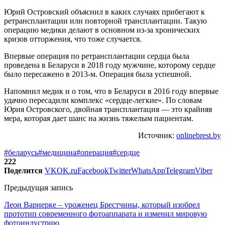
Юрий Островский объяснил в каких случаях прибегают к
ретрансплантации или повторной трансплантации. Такую
операцию медики делают в основном из-за хронических
кризов отторжения, что тоже случается.
Впервые операция по ретрансплантации сердца была
проведена в Беларуси в 2018 году мужчине, которому сердце
было пересажено в 2013-м. Операция была успешной.
Напомнил медик и о том, что в Беларуси в 2016 году впервые
удачно пересадили комплекс «сердце-легкие». По словам
Юрия Островского, двойная трансплантация — это крайняя
мера, которая дает шанс на жизнь тяжелым пациентам.
Источник:
onlinebrest.by
#беларусь
#медицина
#операция
#сердце
222
Поделится
VK
OK.ru
Facebook
Twitter
WhatsApp
Telegram
Viber
Предыдущая запись
Леон Варнерке – уроженец Брестчины, который изобрел
прототип современного фотоаппарата и изменил мировую
фотоиндустрию