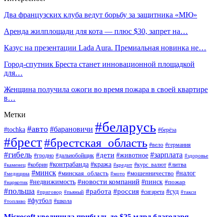
Два французских клуба ведут борьбу за защитника «МЮ»
Аренда жилплощади для кота — плюс $30, запрет на…
Казус на презентации Lada Aura. Премиальная новинка не…
Город-спутник Бреста станет инновационной площадкой
для…
Женщина получила ожоги во время пожара в своей квартире
в…
Метки
#беларусь
#авто
#барановичи
#tochka
#берёза
#брест
#брестская_область
#вело
#германия
#гибель
#дети
#зарплата
#животное
#гродно
#дальнобойщик
#здоровье
#контрабанда
#кража
#кобрин
#курс_валют
#литва
#каменец
#кредит
#минск
#налог
#мошенничество
#минская_область
#медицина
#мото
#новости компаний
#недвижимость
#пинск
#пожар
#наркотик
#польша
#работа
#россия
#суд
#сигарета
#приговор
#пьяный
#такси
#футбол
#школа
#топливо
Microsoft увеличила прибыль до $25 млрд благодаря