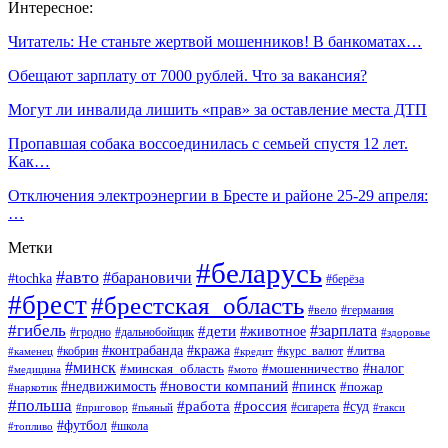
Интересное:
Читатель: Не станьте жертвой мошенников! В банкоматах…
Обещают зарплату от 7000 рублей. Что за вакансия?
Могут ли инвалида лишить «прав» за оставление места ДТП
Пропавшая собака воссоединилась с семьей спустя 12 лет.
Как…
Отключения электроэнергии в Бресте и районе 25-29 апреля:
…
Метки
#беларусь
#авто
#барановичи
#tochka
#берёза
#брест
#брестская_область
#вело
#германия
#гибель
#дети
#зарплата
#животное
#гродно
#дальнобойщик
#здоровье
#контрабанда
#кража
#кобрин
#курс_валют
#литва
#каменец
#кредит
#минск
#налог
#мошенничество
#минская_область
#медицина
#мото
#новости компаний
#недвижимость
#пинск
#пожар
#наркотик
#польша
#работа
#россия
#суд
#сигарета
#приговор
#пьяный
#такси
#футбол
#школа
#топливо