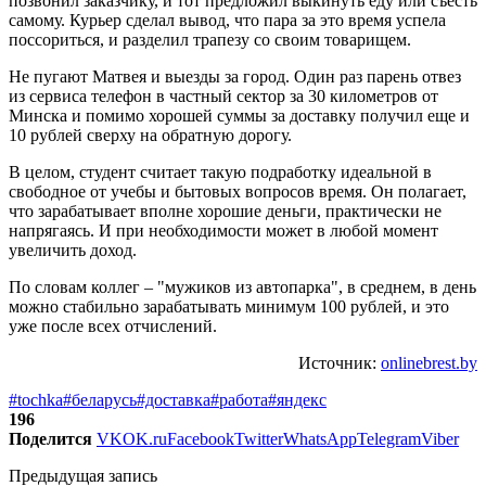
позвонил заказчику, и тот предложил выкинуть еду или съесть
самому. Курьер сделал вывод, что пара за это время успела
поссориться, и разделил трапезу со своим товарищем.
Не пугают Матвея и выезды за город. Один раз парень отвез
из сервиса телефон в частный сектор за 30 километров от
Минска и помимо хорошей суммы за доставку получил еще и
10 рублей сверху на обратную дорогу.
В целом, студент считает такую подработку идеальной в
свободное от учебы и бытовых вопросов время. Он полагает,
что зарабатывает вполне хорошие деньги, практически не
напрягаясь. И при необходимости может в любой момент
увеличить доход.
По словам коллег – "мужиков из автопарка", в среднем, в день
можно стабильно зарабатывать минимум 100 рублей, и это
уже после всех отчислений.
Источник:
onlinebrest.by
#tochka
#беларусь
#доставка
#работа
#яндекс
196
Поделится
VK
OK.ru
Facebook
Twitter
WhatsApp
Telegram
Viber
Предыдущая запись