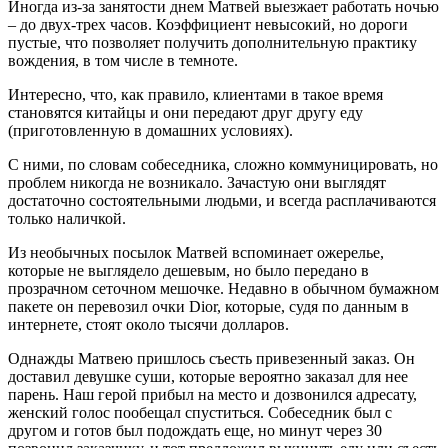
Иногда из-за занятости днем Матвей выезжает работать ночью
– до двух-трех часов. Коэффициент невысокий, но дороги
пустые, что позволяет получить дополнительную практику
вождения, в том числе в темноте.
Интересно, что, как правило, клиентами в такое время
становятся китайцы и они передают друг другу еду
(приготовленную в домашних условиях).
С ними, по словам собеседника, сложно коммуницировать, но
проблем никогда не возникало. Зачастую они выглядят
достаточно состоятельными людьми, и всегда расплачиваются
только наличкой.
Из необычных посылок Матвей вспоминает ожерелье,
которые не выглядело дешевым, но было передано в
прозрачном сеточном мешочке. Недавно в обычном бумажном
пакете он перевозил очки Dior, которые, судя по данным в
интернете, стоят около тысячи долларов.
Однажды Матвею пришлось съесть привезенный заказ. Он
доставил девушке суши, которые вероятно заказал для нее
парень. Наш герой прибыл на место и дозвонился адресату,
женский голос пообещал спуститься. Собеседник был с
другом и готов был подождать еще, но минут через 30