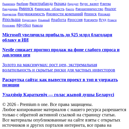
#контрабанда
#кража
#кобрин
#курс_валют
#литва
#каменец
#кредит
#минск
#налог
#мошенничество
#минская_область
#медицина
#мото
#новости компаний
#недвижимость
#пинск
#пожар
#наркотик
#польша
#работа
#россия
#суд
#сигарета
#приговор
#пьяный
#такси
#футбол
#школа
#топливо
Microsoft увеличила прибыль до $25 млрд благодаря
облаку и ИИ
Nestle снижает прогноз продаж на фоне слабого спроса и
давления цен
Золото на максимумах: рост цен, экстремальная
волатильность и скрытые риски для частных инвесторов
Раскрутка сайта: как вывести проект в топ и удержать
позиции
Уладзімір Караткевіч — голас жывой душы Беларусі
© 2026 - Premium n one. Все права защищены.
Любое копирование материалов с нашего ресурса разрешается
только с обратной активной ссылкой на страницу статьи.
Все материалы опубликованные на сайте взяты с открытых
источников и других порталов интернета, все права на