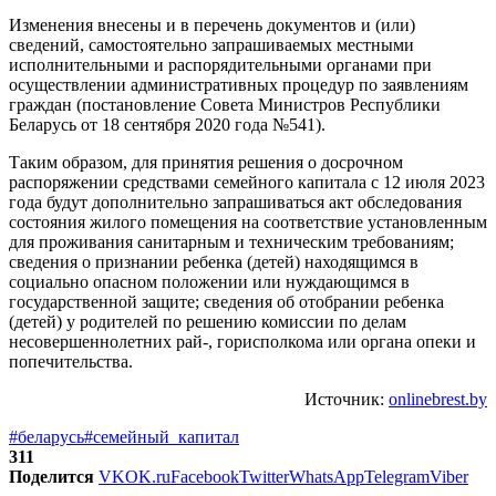
Изменения внесены и в перечень документов и (или)
сведений, самостоятельно запрашиваемых местными
исполнительными и распорядительными органами при
осуществлении административных процедур по заявлениям
граждан (постановление Совета Министров Республики
Беларусь от 18 сентября 2020 года №541).
Таким образом, для принятия решения о досрочном
распоряжении средствами семейного капитала с 12 июля 2023
года будут дополнительно запрашиваться акт обследования
состояния жилого помещения на соответствие установленным
для проживания санитарным и техническим требованиям;
сведения о признании ребенка (детей) находящимся в
социально опасном положении или нуждающимся в
государственной защите; сведения об отобрании ребенка
(детей) у родителей по решению комиссии по делам
несовершеннолетних рай-, горисполкома или органа опеки и
попечительства.
Источник:
onlinebrest.by
#беларусь
#семейный_капитал
311
Поделится
VK
OK.ru
Facebook
Twitter
WhatsApp
Telegram
Viber