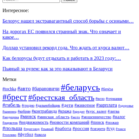
Интересное:
Белорус нашел экстравагантный способ борьбы с осиными…
На дорогах ЕС появился странный знак. Что означает и
какое…
Доллар установил рекорд года. Что ждать от курса валют…
Как белорусы будут отдыхать и работать в 2023 году:…
Пьяный за рулем: как за это наказывают в Беларуси
Метки
#беларусь
#авто
#барановичи
#tochka
#берёза
#брест
#брестская_область
#вело
#германия
#гибель
#дети
#зарплата
#животное
#гродно
#дальнобойщик
#здоровье
#контрабанда
#кража
#кобрин
#курс_валют
#литва
#каменец
#кредит
#минск
#налог
#мошенничество
#минская_область
#медицина
#мото
#новости компаний
#недвижимость
#пинск
#пожар
#наркотик
#польша
#работа
#россия
#суд
#сигарета
#приговор
#пьяный
#такси
#футбол
#школа
#топливо