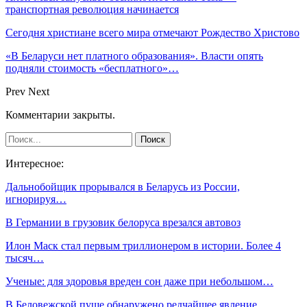
транспортная революция начинается
Сегодня христиане всего мира отмечают Рождество Христово
«В Беларуси нет платного образования». Власти опять
подняли стоимость «бесплатного»…
Prev
Next
Комментарии закрыты.
Интересное:
Дальнобойщик прорывался в Беларусь из России,
игнорируя…
В Германии в грузовик белоруса врезался автовоз
Илон Маск стал первым триллионером в истории. Более 4
тысяч…
Ученые: для здоровья вреден сон даже при небольшом…
В Беловежской пуще обнаружено редчайшее явление