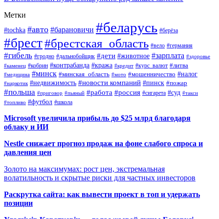
Метки
#беларусь
#авто
#барановичи
#tochka
#берёза
#брест
#брестская_область
#вело
#германия
#гибель
#дети
#зарплата
#животное
#гродно
#дальнобойщик
#здоровье
#контрабанда
#кража
#кобрин
#курс_валют
#литва
#каменец
#кредит
#минск
#налог
#мошенничество
#минская_область
#медицина
#мото
#новости компаний
#недвижимость
#пинск
#пожар
#наркотик
#польша
#работа
#россия
#суд
#сигарета
#приговор
#пьяный
#такси
#футбол
#школа
#топливо
Microsoft увеличила прибыль до $25 млрд благодаря
облаку и ИИ
Nestle снижает прогноз продаж на фоне слабого спроса и
давления цен
Золото на максимумах: рост цен, экстремальная
волатильность и скрытые риски для частных инвесторов
Раскрутка сайта: как вывести проект в топ и удержать
позиции