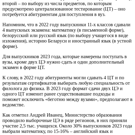
второй – по выбору из числа предметов, по которым
предусмотрено централизованное тестирование (ЦТ) – оно
потребуется абитуриентам для поступления в вуз.
Напомним, что в 2022 году выпускники 11-х классов сдавали
4 выпускных экзамена: математику (в письменной форме),
белорусский или русский язык (по выбору учащегося в виде
изложения), историю Беларуси и иностранный язык (в устной
форме).
Для выпускников 2023 года, которые намерены поступать в
вузы, кроме двух ЦЭ нужно сдать и один дополнительный
экзамен в форме ЦТ.
К слову, в 2022 году абитуриенты могли сдавать 4 ЦТ и по
результатам сертификатов выбирать любую специальность от
филолога до физика. В 2023 году формат сдачи двух ЦЭ и
одного ЦТ изменит ранее существовавшие подходы и
поможет исключить «беготню между вузами», предполагают в
ведомстве.
Как отметил Андрей Иванец, Министерство образования
проводило выборочные ЦЭ в ряде регионов, в них приняли
участие 2,5 тыс. учащихся. Около 30% выпускников 2023 года
выбрали математику, по 15-16% – английский язык и