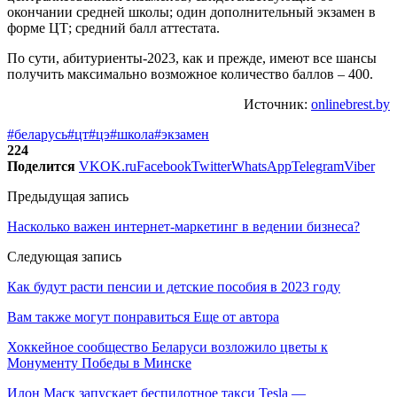
окончании средней школы; один дополнительный экзамен в
форме ЦТ; средний балл аттестата.
По сути, абитуриенты-2023, как и прежде, имеют все шансы
получить максимально возможное количество баллов – 400.
Источник:
onlinebrest.by
#беларусь
#цт
#цэ
#школа
#экзамен
224
Поделится
VK
OK.ru
Facebook
Twitter
WhatsApp
Telegram
Viber
Предыдущая запись
Насколько важен интернет-маркетинг в ведении бизнеса?
Следующая запись
Как будут расти пенсии и детские пособия в 2023 году
Вам также могут понравиться
Еще от автора
Хоккейное сообщество Беларуси возложило цветы к
Монументу Победы в Минске
Илон Маск запускает беспилотное такси Tesla —