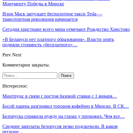
Монументу Победы в Минске
Илон Маск запускает беспилотное такси Tesla —
транспортная революция начинается
Сегодня христиане всего мира отмечают Рождество Христово
«В Беларуси нет платного образования». Власти опять
подняли стоимость «бесплатного»…
Prev
Next
Комментарии закрыты.
Интересное:
Минтруда: в связи с ростом базовой ставки с 1 января…
Босой парень разгромил топором кофейню в Минске. В СК…
Белоруска справила нужду на глазах у прохожих. Чем все…
Средние зарплаты белорусов резко подскочили. В каком
регионе…