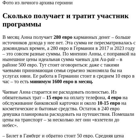
Фото из личного архива героини
Сколько получает и тратит участник
программы
В месяц Анна получает
280 евро
карманных денег – больше
источников дохода у нее нет. Эта сумма не пересматривалась с
доковидных времен, а 280 евро в Германии в 2017 и 2023 году
– это совсем разные суммы. По мнению Анны, с поправкой на
нынешние цены идеальная сумма чаевых для Au-pair – в
районе 500 евро. Тут стоит оговориться: даже с такими
чаевыми принимающая семья серьезно экономила бы на
услугах няни. Ее работа в Германии стоит в среднем 10 евро в
час – то есть
минимум 1600 евро в месяц.
Чаевые Анна старается не расходовать полностью. Из
обязательных трат –
15 евро
на оплату телефона,
4 евро
на
обслуживание банковской карточки и около
10-15 евро
на
косметические и бытовые средства. Остаток в 240 евро
девушка планировала расходовать на путешествия. Помешали
цены на транспорт – за несколько лет они «взлетели до
небес».
– Билет в Гамбург и обратно стоит 50 евро. Средняя цена