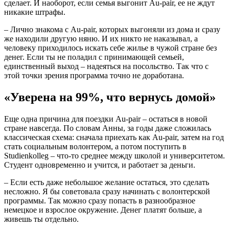
сделает. И наоборот, если семья выгонит Au-pair, ее не ждут
никакие штрафы.
– Лично знакома с Au-pair, которых выгоняли из дома и сразу
же находили другую няню. И их никто не наказывал, а
человеку приходилось искать себе жилье в чужой стране без
денег. Если ты не поладил с принимающей семьей,
единственный выход – надеяться на посольство. Так что с
этой точки зрения программа точно не доработана.
«Уверена на 99%, что вернусь домой»
Еще одна причина для поездки Au-pair – остаться в новой
стране навсегда. По словам Анны, за годы даже сложилась
классическая схема: сначала приехать как Au-pair, затем на год
стать социальным волонтером, а потом поступить в
Studienkolleg – что-то среднее между школой и университетом.
Студент одновременно и учится, и работает за деньги.
– Если есть даже небольшое желание остаться, это сделать
несложно. Я бы советовала сразу начинать с волонтерской
программы. Так можно сразу попасть в разнообразное
немецкое и взрослое окружение. Денег платят больше, а
живешь ты отдельно.