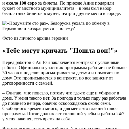
и
около 100 евро
за билеты. По приезде Анне подарили
буклет от местного муниципалитета – в нем был набор
бесплатных билетов в музеи, театр и другие места в городе.
Фото из личного архива героини
«Тебе могут кричать "Пошла вон!"»
Перед работой с Au-Pair заключается контракт с условиями
работы. Официально участник программы работает не больше
30 часов в неделю: присматривает за детьми и помогает по
дому. Это прописывается в контракте, но все зависит от
договоренности с семьей.
– Считаю, мне повезло, потому что где-то еще и убирают в
доме. У меня такого нет. За полгода я только пару раз работала
до позднего вечера, обычно освобождаюсь около семи.
Свободного времени много, и для меня это главный плюс
программы. После долгих лет сплошной учебы и работы 24/7
у меня наконец есть время на себя.
Вот как выглядит типичный день Анны: она просыпается в