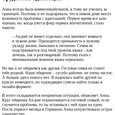
Анна всегда была коммуникабельной, к тому же училась за
границей. Поэтому и не подозревала, что в новом доме могут
возникнуть проблемы с адаптацией. Первое время все шло
хорошо, но, когда улегся флер первых впечатлений, стало
тяжело.
– Au-pair не живет отдельно, она занимает комнату
в чужом доме. Приходится привыкнуть к чужому
укладу жизни, банально к питанию. Семья не
подстраивается под твой уровень языка – как
хочешь, так и разговаривай. Поэтому ехать с
минимальным знанием языка нереально.
Но мы и не общаемся как друзья. Гостевая семья не станет
тебе родной. Наше общение – сугубо рабочее, не очень частое.
А больше здесь никого нет. Я надеялась найти друзей на
курсах немецкого, но подходящие сумела найти только в
онлайн-формате.
В итоге складывается неприятная ситуация, объясняет Анна.
Круг общения Au-pair ограничивается гостевой семьей, если
случается проблема, то ты остаешься с ней один на один.
После первого месяца в Германии Анна почувствовала острое
одиночество.