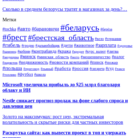
Сколько в среднем белорусы тратят в магазинах за день?…
Метки
#беларусь
#авто
#барановичи
#tochka
#берёза
#брест
#брестская_область
#вело
#германия
#гибель
#дети
#зарплата
#животное
#гродно
#дальнобойщик
#здоровье
#контрабанда
#кража
#кобрин
#курс_валют
#литва
#каменец
#кредит
#минск
#налог
#мошенничество
#минская_область
#медицина
#мото
#новости компаний
#недвижимость
#пинск
#пожар
#наркотик
#польша
#работа
#россия
#суд
#сигарета
#приговор
#пьяный
#такси
#футбол
#школа
#топливо
Microsoft увеличила прибыль до $25 млрд благодаря
облаку и ИИ
Nestle снижает прогноз продаж на фоне слабого спроса и
давления цен
Золото на максимумах: рост цен, экстремальная
волатильность и скрытые риски для частных инвесторов
Раскрутка сайта: как вывести проект в топ и удержать