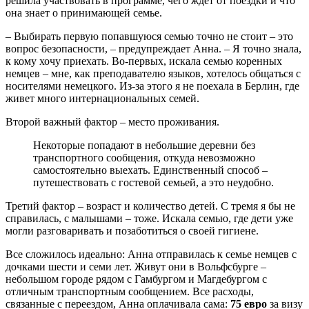
решила участвовать в программе, чего ждет от поездки и что
она знает о принимающей семье.
– Выбирать первую попавшуюся семью точно не стоит – это
вопрос безопасности, – предупреждает Анна. – Я точно знала,
к кому хочу приехать. Во-первых, искала семью коренных
немцев – мне, как преподавателю языков, хотелось общаться с
носителями немецкого. Из-за этого я не поехала в Берлин, где
живет много интернациональных семей.
Второй важный фактор – место проживания.
Некоторые попадают в небольшие деревни без
транспортного сообщения, откуда невозможно
самостоятельно выехать. Единственный способ –
путешествовать с гостевой семьей, а это неудобно.
Третий фактор – возраст и количество детей. С тремя я бы не
справилась, с малышами – тоже. Искала семью, где дети уже
могли разговаривать и позаботиться о своей гигиене.
Все сложилось идеально: Анна отправилась к семье немцев с
дочками шести и семи лет. Живут они в Вольфсбурге –
небольшом городе рядом с Гамбургом и Магдебургом с
отличным транспортным сообщением. Все расходы,
связанные с переездом, Анна оплачивала сама:
75 евро
за визу