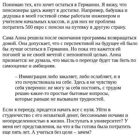
Понимаю тех, кто хочет остаться в Германии. Я вижу, что
пенсионеры здесь живут в достатке. Например, бабушка и
дедушка в моей гостевой семье работали инженером и
учителем начальных классов, и для них не проблема
потратить 500 евро с пенсии на путевку в другую страну.
Сама Анна решила после окончания программы возвращаться
домой. Она допускает, что с перспективой на будущее ей было
бы лучше остаться в Германии. Но пока это кажется ей
погоней за не своей мечтой с непонятной целью. Анна
признается: не думала, что мысль о переезде будет так бить по
самооценке и амбициям.
– Иммиграция либо закаляет, либо ослабляет, и я
это почувствовала на себе. Здесь я не чувствую
себя уверенно: не могу за себя постоять, с трудом
решаю какие-то простые бытовые вопросы,
которые раньше не вызывали трудностей.
Если я перееду, придется начать все с нуля. Уйти в
студенчество с его нехваткой денег, бессонными ночами и
неопределенностью в жизни. Поступать в университет? У
меня нет представления, на что я бы готова была потратить
еще пять лет. А учиться без цели – зачем?