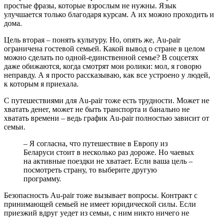
простые фразы, которые взрослым не нужны. Язык
улучшается только благодаря курсам. А их можно проходить и
дома.
Цель вторая – понять культуру. Но, опять же, Au-pair
ограничена гостевой семьей. Какой вывод о стране в целом
можно сделать по одной-единственной семье? В соцсетях
даже обижаются, когда смотрят мои ролики: мол, я говорю
неправду. А я просто рассказываю, как все устроено у людей,
к которым я приехала.
С путешествиями для Au-pair тоже есть трудности. Может не
хватать денег, может не быть транспорта и банально не
хватать времени – ведь график Au-pair полностью зависит от
семьи.
– Я согласна, что путешествие в Европу из
Беларуси стоит в несколько раз дороже. Но чаевых
на активные поездки не хватает. Если ваша цель –
посмотреть страну, то выберите другую
программу.
Безопасность Au-pair тоже вызывает вопросы. Контракт с
принимающей семьей не имеет юридической силы. Если
приезжий вдруг уедет из семьи, с ним никто ничего не