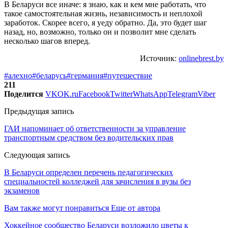
В Беларуси все иначе: я знаю, как и кем мне работать, что
такое самостоятельная жизнь, независимость и неплохой
заработок. Скорее всего, я уеду обратно. Да, это будет шаг
назад, но, возможно, только он и позволит мне сделать
несколько шагов вперед.
Источник:
onlinebrest.by
#алехно
#беларусь
#германия
#путешествие
211
Поделится
VK
OK.ru
Facebook
Twitter
WhatsApp
Telegram
Viber
Предыдущая запись
ГАИ напоминает об ответственности за управление
транспортным средством без водительских прав
Следующая запись
В Беларуси определен перечень педагогических
специальностей колледжей для зачисления в вузы без
экзаменов
Вам также могут понравиться
Еще от автора
Хоккейное сообщество Беларуси возложило цветы к